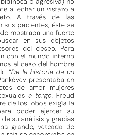
bidinosa o agresiva) no
te al echar un vistazo a
eto. A través de las
 sus pacientes, éste se
bido mostraba una fuerte
 buscar en sus objetos
esores del deseo. Para
ón con el mundo interno
emos el caso del hombre
lo “
De la historia de un
Pankéyev presentaba en
jetos de amor mujeres
 sexuales
a tergo.
Freud
re de los lobos exigía la
para poder ejercer su
 de su análisis y gracias
osa grande, veteada de
 La raíz se encontraba en