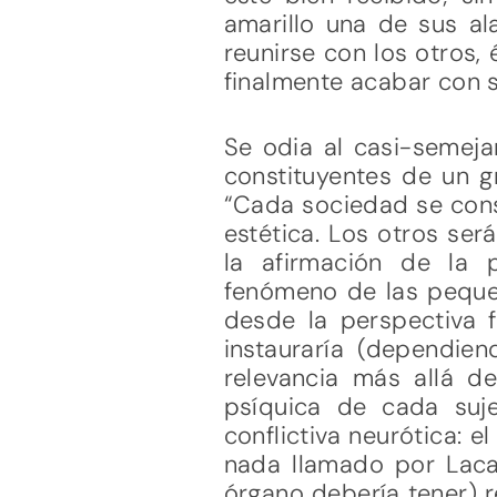
amarillo una de sus al
reunirse con los otros,
finalmente acabar con s
Se odia al casi-semeja
constituyentes de un g
“Cada sociedad se const
estética. Los otros ser
la afirmación de la p
fenómeno de las pequeñ
desde la perspectiva f
instauraría (dependie
relevancia más allá d
psíquica de cada suj
conflictiva neurótica: 
nada llamado por Lacan
órgano debería tener) r