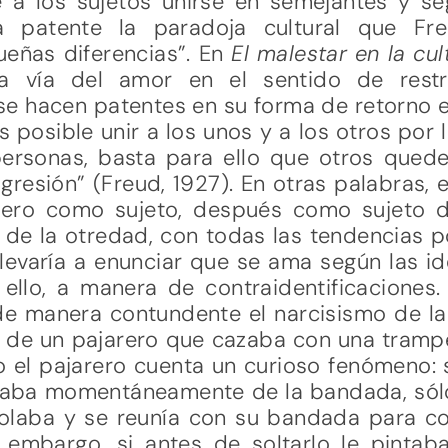
e a los sujetos unirse en semejantes y seg
 patente la paradoja cultural que Fr
ueñas diferencias”. En
El malestar en la cul
la vía del amor en el sentido de restri
se hacen patentes en su forma de retorno e
 posible unir a los unos y a los otros por 
rsonas, basta para ello que otros queden
gresión” (Freud, 1927). En otras palabras, 
mero como sujeto, después como sujeto 
 de la otredad, con todas las tendencias p
llevaría a enunciar que se ama según las id
llo, a manera de contraidentificaciones. 
 de manera contundente el narcisismo de la
to de un pajarero que cazaba con una tramp
o el pajarero cuenta un curioso fenómeno: 
slaba momentáneamente de la bandada, sólo
volaba y se reunía con su bandada para con
n embargo, si antes de soltarlo le pintab