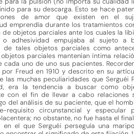
para la pulsión (no importa su cualidad li
inido para su descarga. Esto se hace paten
esiones de amor que existen en el suj
eud emprendía durante los tratamientos con
 de objetos parciales ante los cuales la li
ión o adhesividad empujaba al sujeto a
 de tales objetos parciales como antec
 objetos parciales mantenían íntima relaci
 de cada uno de uno sus pacientes. Record
 por Freud en 1910 y descrito en su artícu
e las muchas peculiaridades que Serguéi 
dad, era la tendencia a buscar como ob
e con el fin de llevar a cabo relaciones
go del análisis de su paciente, que el homb
e-requisito circunstancial y especular 
centera; no obstante, no fue hasta el final
r en el que Serguéi perseguía una marip
 encontrar el significado de esta fijación.