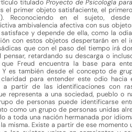
rtículo titulado
Proyecto de Psicología par
es el primer objeto satisfaciente, el primero
1895). Reconociendo en el sujeto, des
lictiva ambivalencia afectiva con sus objeto
satisface y depende de ella, como la odia 
ión con estos objetos despertarán en el i
y sádicas que con el paso del tiempo irá 
 pensar, retardando su descarga o incluso
a que Freud encuentra la base para en
ón. Y es también desde el concepto de gr
laridad para entender este odio hacia e
a partir de las identificaciones con ra
que representa a una sociedad, pueblo o n
upo de personas puede identificarse ent
nto como un grupo de personas unidas alr
slo a toda una nación hermanada por idioma
s la misma. Existe a partir de ese momento u