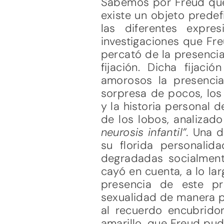
Sabemos por Freud que 
existe un objeto predef
las diferentes expr
investigaciones que Fr
percató de la presencia
fijación. Dicha fijac
amorosos la presencia
sorpresa de pocos, los
y la historia personal
de los lobos, analizado
neurosis infantil”.
Una d
su florida personali
degradadas socialment
cayó en cuenta, a lo lar
presencia de este pr
sexualidad de manera pla
al recuerdo encubrido
amarillo, que Freud pudo