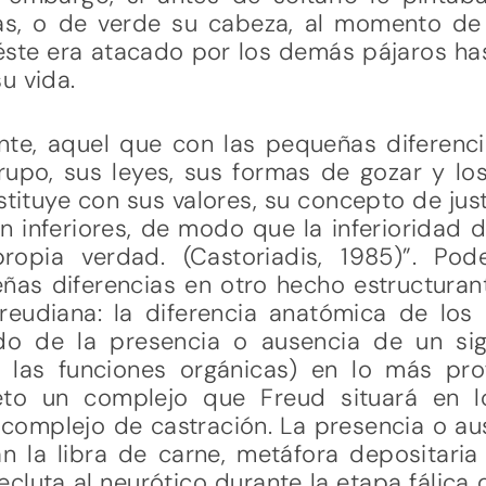
as, o de verde su cabeza, al momento de 
 éste era atacado por los demás pájaros has
u vida.
nte, aquel que con las pequeñas diferenc
rupo, sus leyes, sus formas de gozar y los
ituye con sus valores, su concepto de justic
án inferiores, de modo que la inferioridad d
ropia verdad. (Castoriadis, 1985)”. Pod
as diferencias en otro hecho estructura
reudiana: la diferencia anatómica de los 
ndo de la presencia o ausencia de un si
e las funciones orgánicas) en lo más pro
eto un complejo que Freud situará en 
el complejo de castración. La presencia o a
 la libra de carne, metáfora depositaria 
ecluta al neurótico durante la etapa fálica 