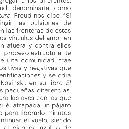
regar a los diferentes.
eud denominaría como
tura,
Freud nos dice: “Si
ngir las pulsiones de
n las fronteras de estas
los vínculos del amor en
 afuera y contra ellos
el proceso estructurante
de una comunidad, trae
ositivas y negativas que
entificaciones y se odia
Kosinski, en su libro
El
s pequeñas diferencias.
era las aves con las que
si él atrapaba un pájaro
 para liberarlo minutos
tinuar el vuelo, siendo
a el pico de azul, o de