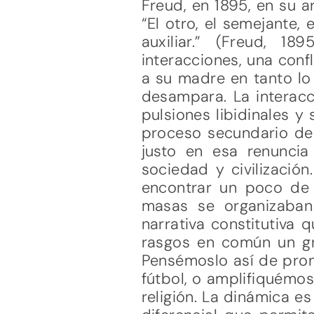
Freud, en 1895, en su a
“El otro, el semejante, 
auxiliar.” (Freud, 
interacciones, una conf
a su madre en tanto lo 
desampara. La interacc
pulsiones libidinales 
proceso secundario del
justo en esa renunci
sociedad y civilizaci
encontrar un poco de c
masas se organizaban 
narrativa constitutiva 
rasgos en común un gr
Pensémoslo así de pro
fútbol, o amplifiquémo
religión. La dinámica e