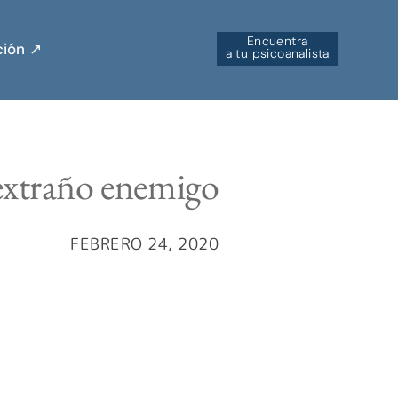
Encuentra
ión ↗︎
a tu psicoanalista
extraño enemigo
FEBRERO 24, 2020