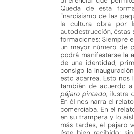
diferencial que permit
Queda de esta forma
“narcisismo de las peq
la cultura obra por 
autodestrucción, éstas 
formaciones: Siempre es
un mayor número de pe
podrá manifestarse la a
de una identidad, pri
consigo la inauguración
esto acarrea. Esto nos 
también de acuerdo a e
pájaro pintado,
ilustra
En él nos narra el rela
comerciaba. En el relat
en su trampera y lo ai
más tardes, el pájaro 
éste bien recibido; si