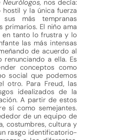
a Neurólogos,
nos decía:
 hostil y la única fuerza
de sus más tempranas
s primarios. El niño ama
en tanto lo frustra y lo
nfante las más intensas
domeñando de acuerdo al
 renunciando a ella. Es
tender conceptos como
upo social que podemos
l otro. Para Freud, las
sgos idealizados de la
ación. A partir de estos
re sí como semejantes.
ededor de un equipo de
, costumbres, cultura y
n rasgo identificatorio-