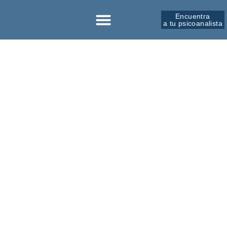
Encuentra
a tu psicoanalista
Sobre la SPM