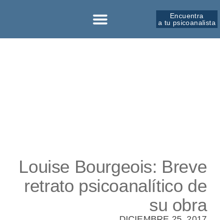
Encuentra
a tu psicoanalista
Sobre la SPM
Louise Bourgeois: Breve
retrato psicoanalítico de
su obra
DICIEMBRE 25, 2017