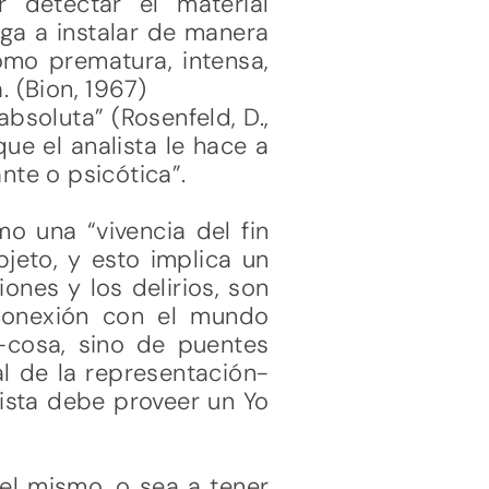
 detectar el material
ega a instalar de manera
omo prematura, intensa,
. (Bion, 1967)
absoluta” (Rosenfeld, D.,
ue el analista le hace a
nte o psicótica”.
o una “vivencia del fin
jeto, y esto implica un
iones y los delirios, son
reconexión con el mundo
n-cosa, sino de puentes
al de la representación-
lista debe proveer un Yo
el mismo, o sea a tener