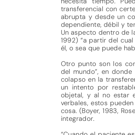
necesita tiempo. Pue
transferencial con cert
abrupta y desde un com
dependiente, débil y ten
Un aspecto dentro de la 
1992) “a partir del cua
él, o sea que puede habe
Otro punto son los con
del mundo”, en donde s
colapso en la transferen
un intento por restabl
objetal, y al no estar
verbales, estos pueden 
cosa. (Boyer, 1983, Ros
integrador.
“Cuando el paciente es