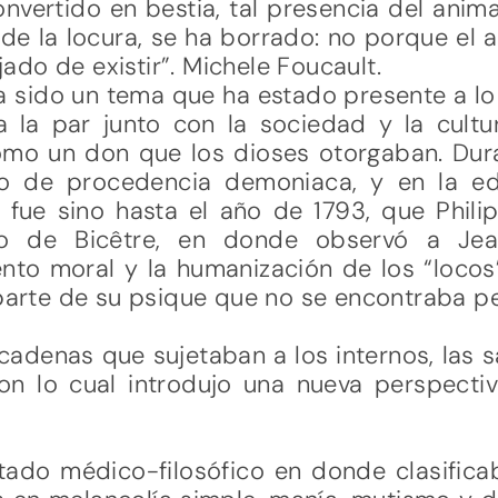
nvertido en bestia, tal presencia del anim
de la locura, se ha borrado: no porque el a
do de existir”. Michele Foucault.
a sido un tema que ha estado presente a lo 
 la par junto con la sociedad y la cultur
como un don que los dioses otorgaban. Dur
o de procedencia demoniaca, y en la 
 fue sino hasta el año de 1793, que Phil
o de Bicêtre, en donde observó a Jean
to moral y la humanización de los “locos”
 parte de su psique que no se encontraba p
 cadenas que sujetaban a los internos, las s
 con lo cual introdujo una nueva perspecti
tado médico-filosófico en donde clasifica