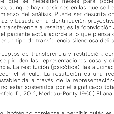
de que se necesiten meses para poder
eza, aunque hay ocasiones en las que se ll
ienzo del análisis. Puede ser descrita c
az, y basada en la identificación proyectiva
transferencia a resaltar, es la “convicción 
l el paciente actúa acorde a lo que piensa q
r un tipo de transferencia silenciosa delira
ceptos de transferencia y restitución, com
e pierden las representaciones cosa y ob
cia. La restitución (psicótica), las alucinac
ecer el vínculo. La restitución es una 
 establecida a través de la representació
no estar sostenidos por el significado tot
enfeld D., 2012, Merleau-Ponty 1960) El ana
quizofrénico comienza a percibir quién es 