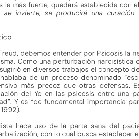
es la más fuerte, quedará establecida con e
n se invierte, se producirá una curación
)
tico
Freud, debemos entender por Psicosis la ne
sma. Como una perturbación narcisística 
ugirió en diversos trabajos el concepto de 
l hablaba de un proceso denominado “esc
nsivo más precoz que otras defensas. Es
iación del Yo en las psicosis entre una p
idad”. Y es “de fundamental importancia p
 1992).
alista hace uso de la parte sana del paci
balización, con lo cual busca establecer el 