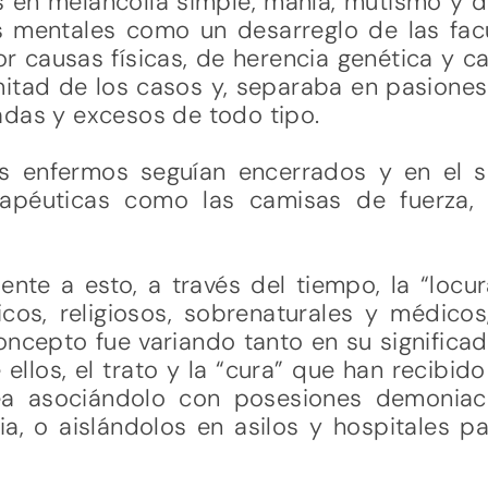
en melancolía simple, manía, mutismo y 
 mentales como un desarreglo de las facu
 causas físicas, de herencia genética y c
mitad de los casos y, separaba en pasione
adas y excesos de todo tipo.
s enfermos seguían encerrados y en el s
rapéuticas como las camisas de fuerza, 
ente a esto, a través del tiempo, la “loc
ficos, religiosos, sobrenaturales y médic
ncepto fue variando tanto en su significad
llos, el trato y la “cura” que han recibid
 sea asociándolo con posesiones demonia
ia, o aislándolos en asilos y hospitales p