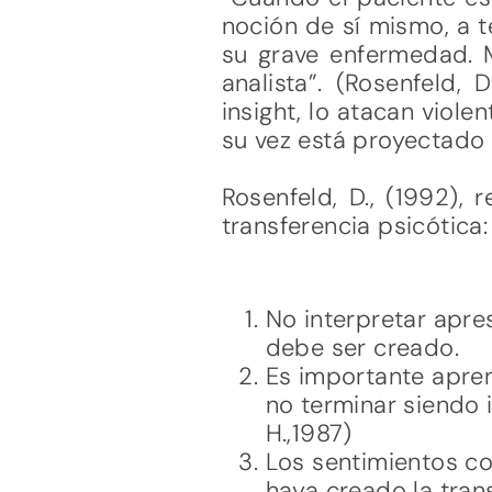
noción de sí mismo, a t
su grave enfermedad. M
analista”. (Rosenfeld
insight, lo atacan viol
su vez está proyectado e
Rosenfeld, D., (1992), 
transferencia psicótica:
No interpretar apr
debe ser creado.
Es importante apren
no terminar siendo 
H.,1987)
Los sentimientos c
haya creado la trans