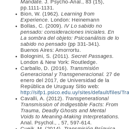
Mandate.
J. Psycho-Anal., 83 (15),
pp.1111-1131.
Bion, W. (1962).
Learning from
Experience
. London: Heinemann
Bollas, C. (2009).
IV Lo sabido no
pensado: consideraciones iniciales. En
La sombra del objeto: Psicoanálisis de lo
sabido no pensado
(pp 331-341).
Buenos Aires: Amorrortu.
Bolognini, S. (2011).
Secret Passages
.
London & New York: Routledge.
Carballo, D. (2016).
Transmisión
Generacional y Transgeneracional.
27 de
enero del 2017, de Universidad de la
República de Uruguay Sitio web:
http://sifp1.psico.edu.uy/sites/default/file
Cavalli, A. (2012).
Transgenerational
Transmission of Indigestible Facts: From
Trauma, Deadly Ghosts and Mental
Voids to Meaning-Making Interpretations.
Anal. Psychol., , 57, 597-614.
Cueik, M. (2014).
Transmisión Psíquica