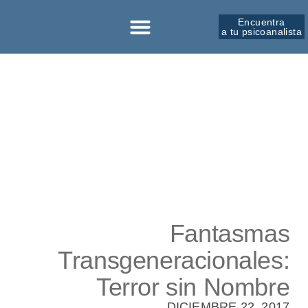
Encuentra
a tu psicoanalista
Sobre la SPM
Fantasmas
Transgeneracionales:
Terror sin Nombre
DICIEMBRE 22, 2017