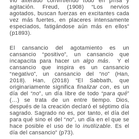
vio alterado convirtiendo todo en prisa y
agitación. Freud, (1908) “Los nervios
agotados, buscan fuerzas en excitantes cada
vez más fuertes, en placeres intensamente
especiados, fatigándose aún más en ellos”
(p1893).
El cansancio del agotamiento es un
cansancio “positivo”, un cansancio que
incapacita para hacer un
algo más
. Y el
cansancio que inspira es un cansancio
“negativo”, un cansancio del “
no
” (Han,
2018). Han, (2018) “El Sabbath, que
originariamente significa
finalizar con
, es un
día del “
no
”, un día libre de todo “
para qué
”
(…) se trata de un entre tiempo. Dios,
después de la creación declaró el séptimo día
sagrado. Sagrado no es, por tanto, el día del
para qué sino el del “
no
”, un día en el que se
hace posible el uso de lo
inutilizable
. Es el
día del cansancio” (p73).