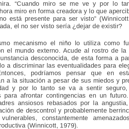
mira. “Cuando miro se me ve y por lo tan
ahora miro en forma creadora y lo que aperci
o está presente para ser visto” (Winnicott,
ada, el no ser visto sería ¿dejar de existir?
smo mecanismo el niño lo utiliza como f
con el mundo externo. Acude al rostro de l
cunstancia desconocida, de esta forma a par
 a discriminar las eventualidades para ele
ntonces, podríamos pensar que en esta
 a la situación a pesar de sus miedos y pr
idad y por lo tanto se va a sentir seguro
s para afrontar contingencias en un futuro
dres ansiosos rebasados por la angustia,
ción de descontrol y probablemente berrinch
n vulnerables, constantemente amenazad
productiva (Winnicott, 1979).