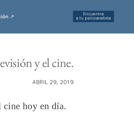
Encuentra
ión ↗︎
a tu psicoanalista
evisión y el cine.
ABRIL 29, 2019
l cine hoy en día.