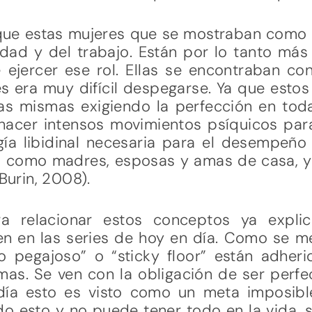
ue estas mujeres que se mostraban como 
d y del trabajo. Están por lo tanto más
ejercer ese rol. Ellas se encontraban co
 les era muy difícil despegarse. Ya que esto
as mismas exigiendo la perfección en toda
hacer intensos movimientos psíquicos par
rgía libidinal necesaria para el desempeñ
s como madres, esposas y amas de casa, y d
(Burin, 2008).
era relacionar estos conceptos ya expli
 en las series de hoy en día. Como se m
o pegajoso” o “sticky floor” están adherid
mas. Se ven con la obligación de ser perfe
día esto es visto como un meta imposib
o esto y no puede tener todo en la vida, 