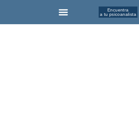
Encuentra
a tu psicoanalista
Sobre la SPM