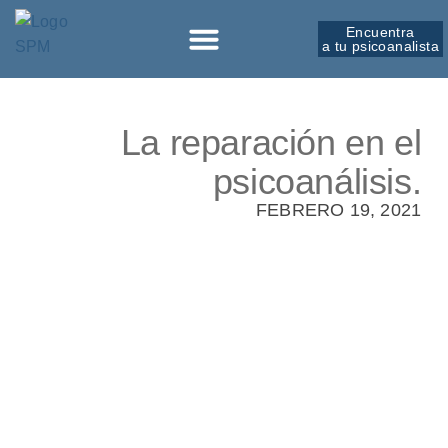
Encuentra
a tu psicoanalista
Sobre la SPM
La reparación en el
psicoanálisis.
FEBRERO 19, 2021