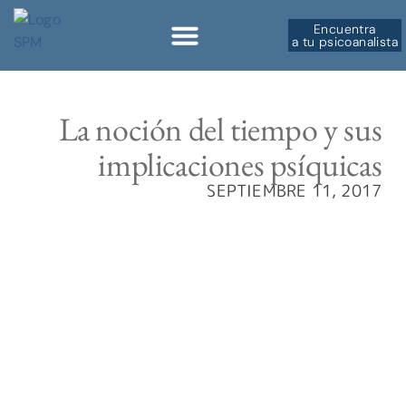
Encuentra
a tu psicoanalista
Sobre la SPM
La noción del tiempo y sus
implicaciones psíquicas
SEPTIEMBRE 11, 2017