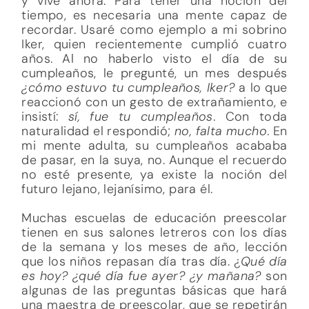
y vive ahora. Para tener una noción del
tiempo, es necesaria una mente capaz de
recordar. Usaré como ejemplo a mi sobrino
Iker, quien recientemente cumplió cuatro
años. Al no haberlo visto el día de su
cumpleaños, le pregunté, un mes después
¿cómo estuvo tu cumpleaños, Iker?
a lo que
reaccionó con un gesto de extrañamiento, e
insistí:
sí, fue tu cumpleaños
. Con toda
naturalidad el respondió;
no, falta mucho
. En
mi mente adulta, su cumpleaños acababa
de pasar, en la suya, no. Aunque el recuerdo
no esté presente, ya existe la noción del
futuro lejano, lejanísimo, para él.
Muchas escuelas de educación preescolar
tienen en sus salones letreros con los días
de la semana y los meses de año, lección
que los niños repasan día tras día. ¿
Qué día
es hoy? ¿qué día fue ayer? ¿y mañana?
son
algunas de las preguntas básicas que hará
una maestra de preescolar, que se repetirán