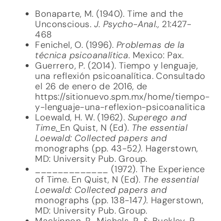
Bonaparte, M. (1940). Time and the
Unconscious.
J. Psycho-Anal.,
21:427-
468
Fenichel, O. (1996).
Problemas de la
técnica psicoanalítica
. Mexico: Pax.
Guerrero, P. (2014). Tiempo y lenguaje,
una reflexión psicoanalítica. Consultado
el 26 de enero de 2016, de
https://sitionuevo.spm.mx/home/tiempo-
y-lenguaje-una-reflexion-psicoanalitica
Loewald, H. W. (1962).
Superego and
Time
.
En Quist, N (Ed).
The essential
Loewald: Collected papers and
monographs (pp. 43-52
)
.
Hagerstown,
MD: University Pub. Group.
_____________ (1972). The Experience
of Time. En Quist, N (Ed).
The essential
Loewald: Collected papers and
monographs (pp. 138-147
)
.
Hagerstown,
MD: University Pub. Group.
Mackinnon, R., Michels, R. & Buckley, P.