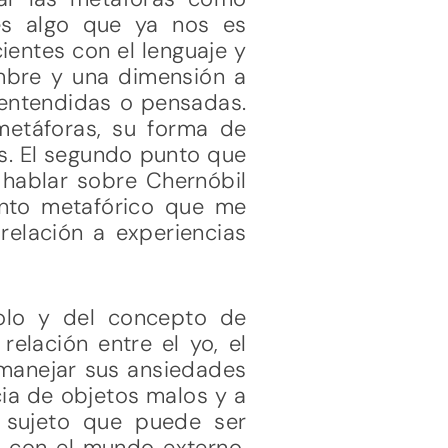
 es algo que ya nos es
ientes con el lenguaje y
ombre y una dimensión a
 entendidas o pensadas.
metáforas, su forma de
os. El segundo punto que
s hablar sobre Chernóbil
ento metafórico que me
relación a experiencias
olo y del concepto de
elación entre el yo, el
a manejar sus ansiedades
cia de objetos malos y a
 sujeto que puede ser
e con el mundo externo,