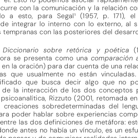
curre con la comunicación y la relación co
o a esto, para Segal¹ (1957, p. 171), e
e integrar lo interno con lo externo, al s
 tempranas con las posteriores del desarro
l
Diccionario sobre retórica y poética
(
fora se presenta como una
comparación a
bo en la oración) para dar cuenta de una re
ras que usualmente no están vinculadas
nificado que busca decir algo que no p
de la interacción de los dos conceptos 
psicoanalítica, Rizzuto (2001, retomada en
 creaciones sobredeterminadas del leng
para poder hablar sobre experiencias comp
ntre las dos definiciones de metáfora: est
nde antes no había un vínculo, es un esfu