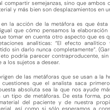
 al compartir semejanzas, sino que ambos
erial y más bien son desplazamientos en un
en la acción de la metáfora es que ésta 
igual que cómo pensamos la elaboración e
 que tomar en cuenta otro aspecto que es
etaciones analíticas: “El efecto analític
do sin darlo nunca completamente”. (Garcí
eto podría parecer contraproducente, sin
 a los sujetos a desear.
rigen de las metáforas que se usan a la h
n cuestiones que el analista saca prime
uesta absoluta sea la que nos ayude más e
 a un tipo de metáforas. De esta forma, 
material del paciente y de nuestra prop
erial, así como si sólo esperamos a con