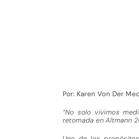
Por: Karen Von Der Me
“No
solo
vivimos
medi
retomada en Altmann 201
Uno de los propósitos