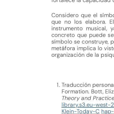
fortalece la capacidad 
Considero que el símbo
que no los elabora. 
instrumento musical, 
concreto que puede ser
símbolo se construye, p
metáfora implica lo vis
organización de la psiq
Traducción personal
Formation. Bott, El
Theory and Practic
library.s3.eu-west
Klein-Today-C
hap-