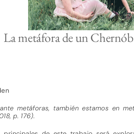
La metáfora de un Chernóbil
den
ante metáforas, también estamos en metáf
8, p. 176).
 principales de este trabajo será explo