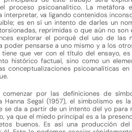
el proceso psicoanalítico. La metáfora
a interpretar, va ligando contenidos inconsc
ible; es en sí un intento de darles un n
storsionadas, reprimidas o que aún no son
onces explorar el porqué del uso de las 
ra poder pensarse a uno mismo y a los otr
 tiene que ver con el título del ensayo, e
to histórico factual, sino como un elem
as conceptualizaciones psicoanalíticas en 
ue.
 comenzar por las definiciones de símb
 Hanna Segal (1957), el simbolismo es la r
e se da a partir de un intento del yo par
to, ya que el miedo principal es a la presen
jetos buenos. Es así una producción del
or él. Esto lo podemos asociar rápidament