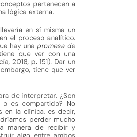
 conceptos pertenecen a
a lógica externa.
llevaría en sí misma un
n el proceso analítico.
 que hay una
promesa de
o tiene que ver con una
a, 2018, p. 151). Dar un
 embargo, tiene que ver
ora de interpretar. ¿Son
ro o es compartido? No
n la clínica, es decir,
podríamos perder mucho
ia manera de recibir y
struir algo entre ambos