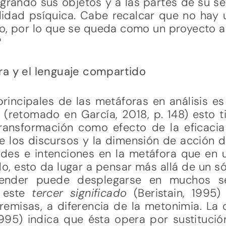
egrando sus objetos y a las partes de su se
idad psíquica. Cabe recalcar que no hay
o, por lo que se queda como un proyecto ab
?
ra y el lenguaje compartido
rincipales de las metáforas en análisis es
 (retomado en García, 2018, p. 148) esto t
ransformación como efecto de la eficacia
 los discursos y la dimensión de acción de
des e intenciones en la metáfora que en un
o, esto da lugar a pensar más allá de un sól
tender puede desplegarse en muchos s
 este
tercer significado
(Beristain, 199
remisas, a diferencia de la metonimia. La 
1995) indica que ésta opera por sustituci