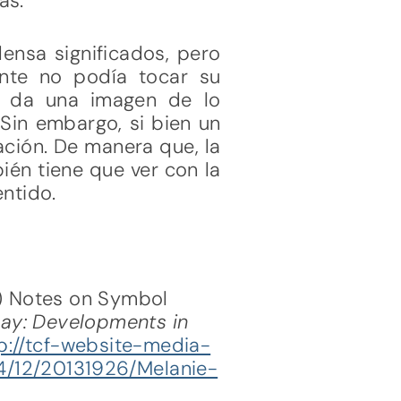
as.
ensa significados, pero
nte no podía tocar su
os da una imagen de lo
Sin embargo, si bien un
ación. De manera que, la
ién tiene que ver con la
entido.
7) Notes on Symbol
day: Developments in
p://tcf-website-media-
4/12/20131926/Melanie-