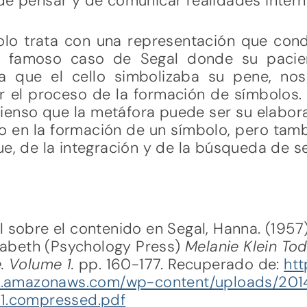
de pensar y de comunicar realidades intern
lo trata con una representación que cond
El famoso caso de Segal donde su pacie
ya que el cello simbolizaba su pene, n
 el proceso de la formación de símbolos. 
ienso que la metáfora puede ser su elabor
to en la formación de un símbolo, pero tamb
ue, de la integración y de la búsqueda de s
 sobre el contenido en Segal, Hanna. (195
izabeth (Psychology Press)
Melanie Klein To
e.
Volume 1.
pp. 160-177. Recuperado de:
htt
-2.amazonaws.com/wp-content/uploads/201
1.compressed.pdf