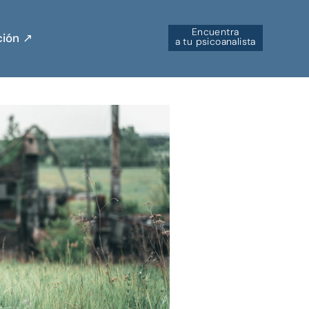
Encuentra
ión ↗︎
a tu psicoanalista