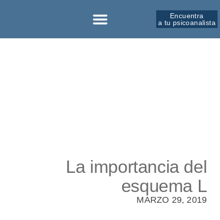
Encuentra
a tu psicoanalista
Sobre la SPM
La importancia del
esquema L
MARZO 29, 2019