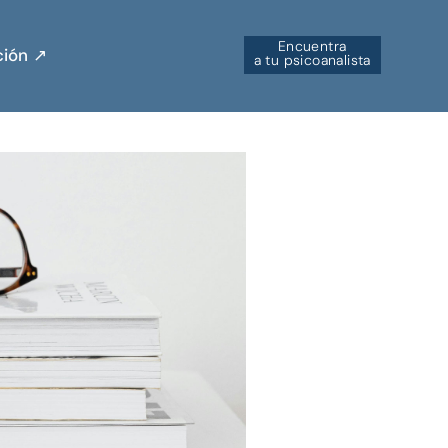
Encuentra
ión ↗︎
a tu psicoanalista