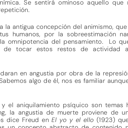
nímica. Se sentirá ominoso aquello que
repetición.
 la antigua concepción del animismo, que 
itus humanos, por la sobreestimación nar
 la omnipotencia del pensamiento. Lo qu
n de tocar estos restos de actividad 
daran en angustia por obra de la represión
 Sabemos algo de él, nos es familiar aunq
y el aniquilamiento psíquico son temas 
ng, la angustia de muerte proviene de u
Nos dice Freud en
El yo y el ello
(1923) que
es un concepto abstracto de contenido n