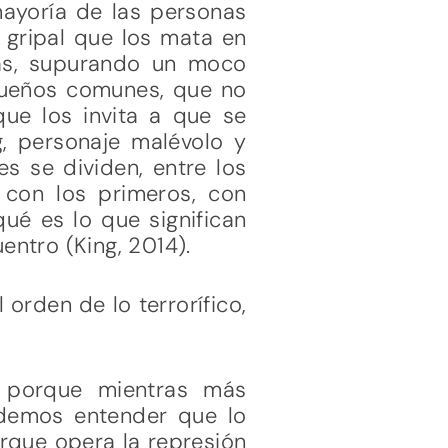
mayoría de las personas
 gripal que los mata en
ñas, supurando un moco
 sueños comunes, que no
ue los invita a que se
g, personaje malévolo y
es se dividen, entre los
con los primeros, con
ué es lo que significan
ntro (King, 2014).
orden de lo terrorífico,
, porque mientras más
odemos entender que lo
orque opera la represión