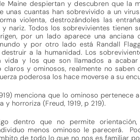
de Maine despiertan y descubren que la 
 unas cuantas han sobrevivido a un virus
rma violenta, destrozándoles las entra
 y nariz. Todos los sobrevivientes tienen
igen, por un lado aparece una anciana q
mundo y por otro lado está Randall Flag
destruir a la humanidad. Los sobrevivient
a vida y los que son llamados a acabar 
 claros y ominosos, realmente no saben q
uerza poderosa los hace moverse a su encue
1919) menciona que lo ominoso pertenece al 
a y horroriza (Freud, 1919, p 219).
go dentro que no permite orientación
individuo menos ominoso le parecerá. P
mbito de todo lo que no nos es familiar p