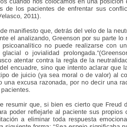
s cuando nos colocamos en una posición de
s de los pacientes de enfrentar sus confl
Velasco, 2011).
e manifiesto que, detrás del velo de la neutr
nte el analizando, Greenson por su parte lo 
o psicoanalítico no puede realizarse con u
 glacial o jovialidad prolongada.”(Greens
sco atentar contra la regla de la neutralida
el encuadre, sino que intento aclarar que la
ipo de juicio (ya sea moral o de valor) al c
 una excusa razonada, por no decir una raci
n pacientes.
te resumir que, si bien es cierto que Freud 
a poder reflejarle al paciente sus propios 
itación a eliminar toda respuesta emocional
 siguiente forma: “Sea espejo significaba p