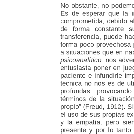
No obstante, no podemos
Es de esperar que la in
comprometida, debido al 
de forma constante s
transferencia, puede hac
forma poco provechosa pa
a situaciones que en na
psicoanalítico,
nos adver
entusiasta poner en jue
paciente e infundirle i
técnica no nos es de uti
profundas…provocando en
términos de la situació
propio” (Freud, 1912). S
el uso de sus propias ex
y la empatía, pero sie
presente y por lo tanto