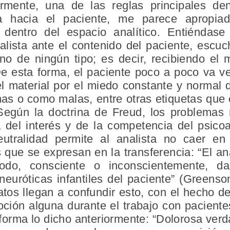
mente, una de las reglas principales de
ta hacia el paciente, me parece apropiado
 dentro del espacio analítico. Entiéndase
alista ante el contenido del paciente, escu
uno de ningún tipo; es decir, recibiendo el 
e esta forma, el paciente poco a poco va ve
l material por el miedo constante y normal 
s o como malas, entre otras etiquetas que 
egún la doctrina de Freud, los problemas 
 del interés y de la competencia del psicoa
tralidad permite al analista no caer en 
 que se expresan en la transferencia: “El an
do, consciente o inconscientemente, dan
 neuróticas infantiles del paciente” (Green
tos llegan a confundir esto, con el hecho de
oción alguna durante el trabajo con paciente
l forma lo dicho anteriormente: “Dolorosa ver