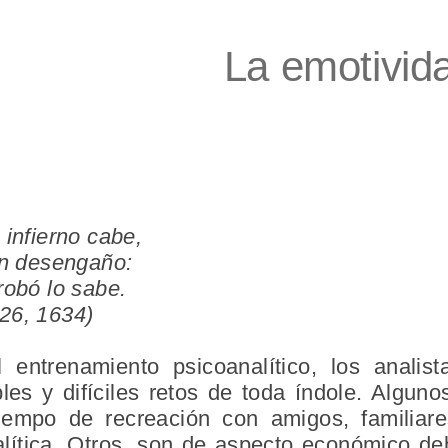
La emotivida
 infierno cabe,
un desengaño:
robó lo sabe.
26, 1634)
 entrenamiento psicoanalítico, los analis
les y difíciles retos de toda índole. Alguno
 tiempo de recreación con amigos, familiar
alítica. Otros, son de aspecto económico de