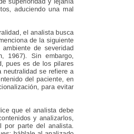
 superioridad y lejanía
ictos, aduciendo una mal
alidad, el analista busca
menciona de la siguiente
n ambiente de severidad
on, 1967). Sin embargo,
d, pues es de los pilares
 neutralidad se refiere a
ontenido del paciente, en
onalización, para evitar
dice que el analista debe
contenidos y analizarlos,
 por parte del analista.
ues: háblale al analizado