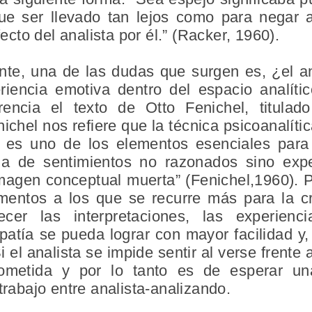
ue ser llevado tan lejos como para negar a
fecto del analista por él.” (Racker, 1960).
nte, una de las dudas que surgen es, ¿el a
riencia emotiva dentro del espacio analíti
encia el texto de Otto Fenichel, titula
nichel nos refiere que la técnica psicoanalít
ue es uno de los elementos esenciales par
a de sentimientos no razonados sino expe
imagen conceptual muerta” (Fenichel,1960). P
mentos a los que se recurre más para la cr
cer las interpretaciones, las experienc
atía se pueda lograr con mayor facilidad y, 
 el analista se impide sentir al verse frente
metida y por lo tanto es de esperar una
trabajo entre analista-analizando.