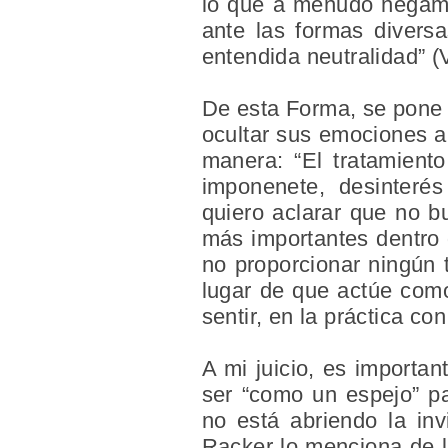
lo que a menudo negamo
ante las formas diversa
entendida neutralidad” (
De esta Forma, se pone d
ocultar sus emociones a
manera: “El tratamient
imponenete, desinterés
quiero aclarar que no bu
más importantes dentro d
no proporcionar ningún t
lugar de que actúe como
sentir, en la práctica co
A mi juicio, es importan
ser “como un espejo” par
no está abriendo la inv
Racker lo menciona de la