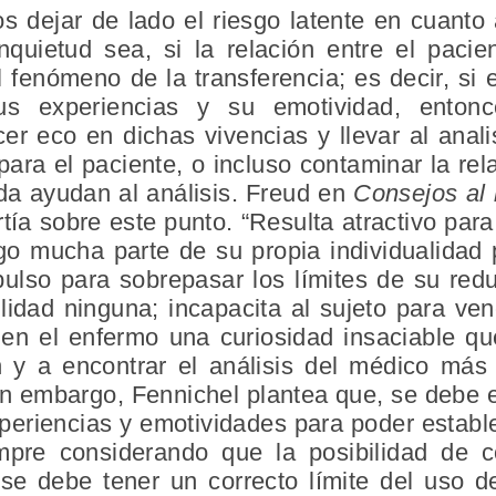
 dejar de lado el riesgo latente en cuanto 
quietud sea, si la relación entre el pacie
fenómeno de la transferencia; es decir, si e
us experiencias y su emotividad, entonc
er eco en dichas vivencias y llevar al anal
ra el paciente, o incluso contaminar la rela
da ayudan al análisis. Freud en
Consejos al 
tía sobre este punto. “Resulta atractivo para 
go mucha parte de su propia individualidad p
mpulso para sobrepasar los límites de su re
lidad ninguna; incapacita al sujeto para ve
 el enfermo una curiosidad insaciable que l
n y a encontrar el análisis del médico más
in embargo, Fennichel plantea que, se debe e
periencias y emotividades para poder estable
mpre considerando que la posibilidad de c
 se debe tener un correcto límite del uso 