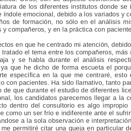
iatura de los diferentes institutos donde se
 índole emocional, debido a los variados y 
os de formación, no sólo en el análisis m
 y compañeros, y en la práctica con pacient
ectos en que he centrado mi atención, debido
a tratado el tema entre los compañeros, más
aja y se habla durante el análisis respec
 ya que he dicho de forma escueta el porqu
arte específica en la que me centraré, esto 
ajo con pacientes. Ha sido llamativo, tanto 
 de que durante el estudio de diferentes lic
sonal, los candidatos parecemos llegar a la 
o dentro del consultorio es algo impropio d
le como un ser frío e indiferente ante el sufr
cándose a la sola observación e interpretaci
me permitiré citar una queja en particular d