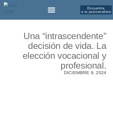
Encuentra
a tu psicoanalista
Sobre la SPM
Una “intrascendente”
decisión de vida. La
elección vocacional y
profesional.
DICIEMBRE 9, 2024