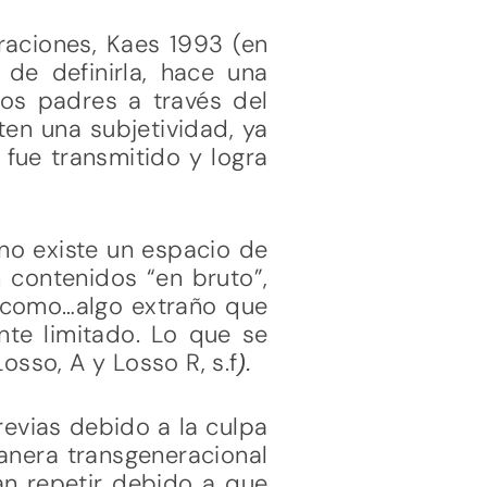
raciones, Kaes 1993 (en
 de definirla, hace una
los padres a través del
iten una subjetividad, ya
 fue transmitido y logra
 no existe un espacio de
 contenidos “en bruto”,
r como…algo extraño que
nte limitado. Lo que se
Losso, A y Losso R, s.f
).
revias debido a la culpa
anera transgeneracional
án repetir debido a que