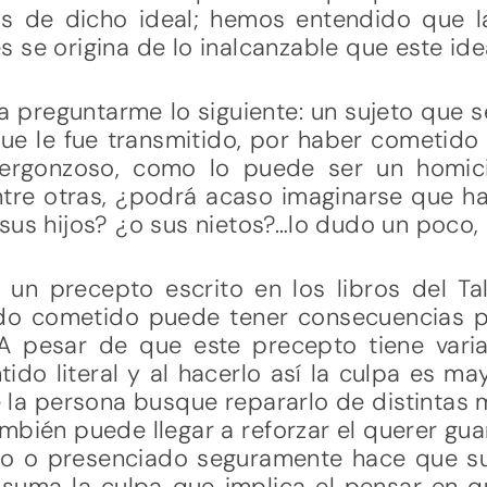
as de dicho ideal; hemos entendido que la
 se origina de lo inalcanzable que este idea
a preguntarme lo siguiente: un sujeto que s
que le fue transmitido, por haber cometido
vergonzoso, como lo puede ser un homici
entre otras, ¿podrá acaso imaginarse que ha
sus hijos? ¿o sus nietos?…lo dudo un poco, 
ay un precepto escrito en los libros del 
do cometido puede tener consecuencias p
A pesar de que este precepto tiene varia
tido literal y al hacerlo así la culpa es ma
ue la persona busque repararlo de distintas 
mbién puede llegar a reforzar el querer gu
o o presenciado seguramente hace que su 
 suma la culpa que implica el pensar en q