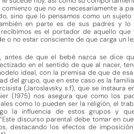
 le sucede hoy, así como su comportamien
un comienzo que no es necesariamente a par
do, sino que lo pensamos como un sujeto 
también en parte es de sus padres y lo 
recibimos es el portador de aquello que 
e o no estar consciente de que carga un l
 antes de que el bebé nazca se dice qu
ectizado en el sentido de que al nacer, t
delo ideal, con la premisa de que de esa
ad del grupo, que en este caso es la familia.
isista (Jaroslavsky s.f), que se instaura en
gnier (1975) nos asegura que como los pa
ales como lo pueden ser la religión, el trab
igo la influencia de estos grupos y qu
 “Este discurso parental debe tomar en cuent
s, destacando los efectos de imposición 