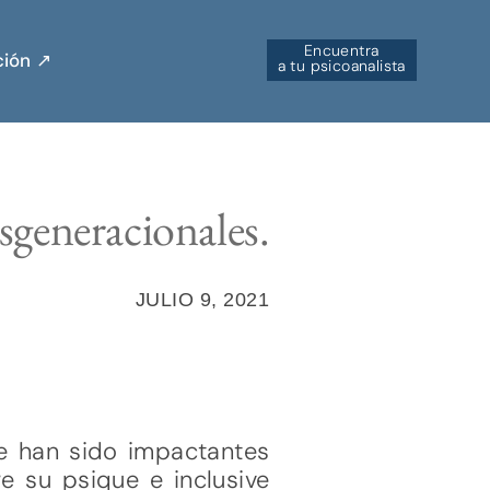
Encuentra
ión ↗︎
a tu psicoanalista
sgeneracionales.
JULIO 9, 2021
e han sido impactantes
e su psique e inclusive