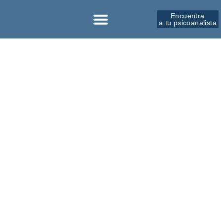
Encuentra
a tu psicoanalista
Sobre la SPM