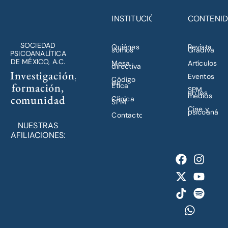
INSTITUCIÓN
CONTENI
SOCIEDAD
Quiénes
Revista
somos
Gradiva
PSICOANALÍTICA
DE MÉXICO, A.C.
Mesa
Artículos
directiva
Investigación,
Eventos
Código
de
formación,
Ética
SPM
en los
medios
comunidad
Clínica
SPM
Cine y
psicoanálisi
Contacto
NUESTRAS
AFILIACIONES: