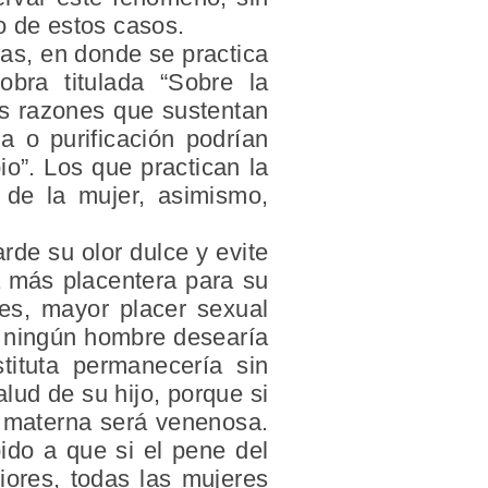
o de estos casos.
nas, en donde se practica
bra titulada “Sobre la
as razones que sustentan
za o purificación podrían
io”. Los que practican la
 de la mujer, asimismo,
rde su olor dulce y evite
a más placentera para su
es, mayor placer sexual
y ningún hombre desearía
tituta permanecería sin
alud de su hijo, porque si
he materna será venenosa.
ido a que si el pene del
riores, todas las mujeres