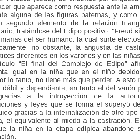
lacer que aparece como respuesta ante la am
te alguna de las figuras paternas, y como
n segundo elemento de la relación triangu
rario, tratándose del Edipo positivo. “Freud s
ginarias del ser humano, la cual surte efect
icamente, no obstante, la angustia de cast
ices diferentes en los varones y en las niñas
ículo “El final del Complejo de Edipo” af
nta igual en la niña que en el niño debid
or lo tanto, no tiene más que perder. A esto
débil y dependiente, en tanto el del varón 
gracias a la introyección de la autor
iciones y leyes que se forma el superyó de
ido gracias a la internalización de otro tipo
, el equivalente al miedo a la castración. E
ue la niña en la etapa edípica abandone su
ación.