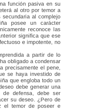
una función pasiva en su
eterá al otro por temor a
s secundaria al complejo
iña posee un carácter
únicamente reconoce las
nterior significa que ese
fectuoso e impotente, no
prendida a partir de lo
s ha obligado a condensar
ea precisamente el pene,
que se haya investido de
 niña que engloba todo un
 deseo debe generar una
 de defensa, debe ser
facer su deseo. ¿Pero de
 el temor de poseer e