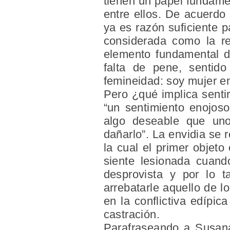
tienen un papel fundamen
entre ellos. De acuerdo
ya es razón suficiente p
considerada como la re
elemento fundamental d
falta de pene, sentido
femineidad: soy mujer en
Pero ¿qué implica sentir
“un sentimiento enojos
algo deseable que uno
dañarlo”. La envidia se 
la cual el primer objeto
siente lesionada cuand
desprovista y por lo t
arrebatarle aquello de l
en la conflictiva edípi
castración.
Parafraseando a Susana