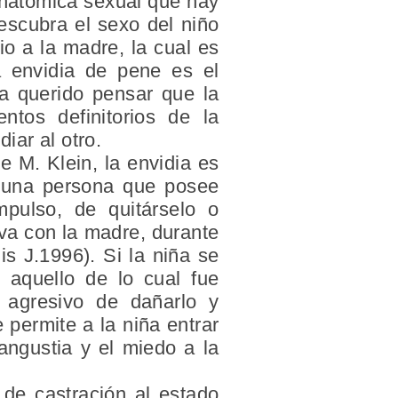
 anatómica sexual que hay
escubra el sexo del niño
io a la madre, la cual es
a envidia de pene es el
a querido pensar que la
ntos definitorios de la
iar al otro.
e M. Klein, la envidia es
a una persona que posee
pulso, de quitárselo o
iva con la madre, durante
is J.1996). Si la niña se
 aquello de lo cual fue
o agresivo de dañarlo y
 permite a la niña entrar
angustia y el miedo a la
de castración al estado