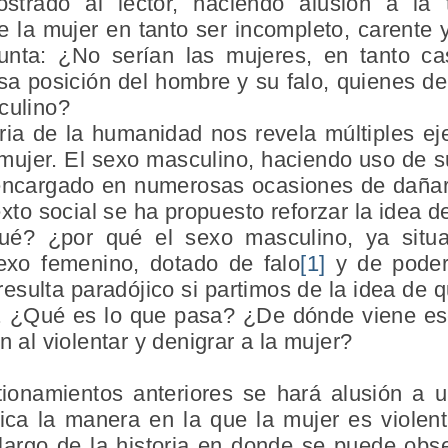
rado al lector, haciendo alusión a la te
e la mujer en tanto ser incompleto, carente 
gunta: ¿No serían las mujeres, en tanto ca
sa posición del hombre y su falo, quienes de
culino?
toria de la humanidad nos revela múltiples 
 mujer. El sexo masculino, haciendo uso de s
a encargado en numerosas ocasiones de dañar 
xto social se ha propuesto reforzar la idea de
ué? ¿por qué el sexo masculino, ya situ
sexo femenino, dotado de falo
[1]
y de poder
resulta paradójico si partimos de la idea de 
a. ¿Qué es lo que pasa? ¿De dónde viene e
n al violentar y denigrar a la mujer?
tionamientos anteriores se hará alusión a 
ica la manera en la que la mujer es violen
 largo de la historia en donde se puede obs