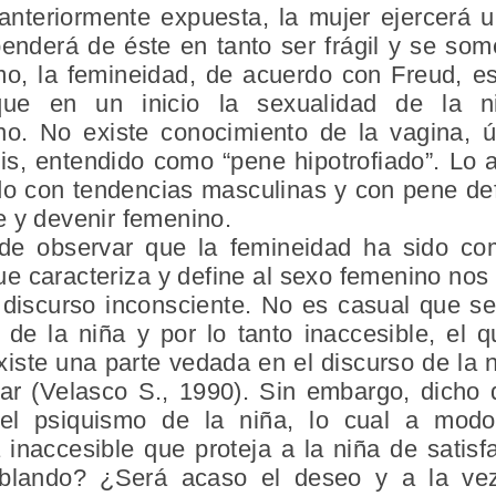
anteriormente expuesta, la mujer ejercerá 
penderá de éste en tanto ser frágil y se som
o, la femineidad, de acuerdo con Freud, e
ue en un inicio la sexualidad de la n
o. No existe conocimiento de la vagina, 
is, entendido como “pene hipotrofiado”. Lo a
ido con tendencias masculinas y con pene de
e y devenir femenino.
ede observar que la femineidad ha sido com
ue caracteriza y define al sexo femenino no
discurso inconsciente. No es casual que s
de la niña y por lo tanto inaccesible, el 
existe una parte vedada en el discurso de la
car (Velasco S., 1990). Sin embargo, dicho
el psiquismo de la niña, lo cual a modo
 inaccesible que proteja a la niña de satis
blando? ¿Será acaso el deseo y a la vez