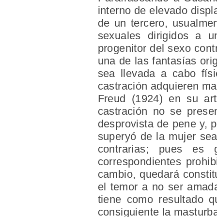
interno de elevado disp
de un tercero, usualmen
sexuales dirigidos a u
progenitor del sexo cont
una de las fantasías ori
sea llevada a cabo fís
castración adquieren mat
Freud (1924) en su art
castración no se prese
desprovista de pene y, p
superyó de la mujer sea 
contrarias; pues es 
correspondientes prohib
cambio, quedará constitu
el temor a no ser amada
tiene como resultado q
consiguiente la masturb