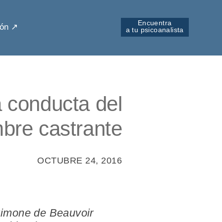
Encuentra
ón ↗︎
a tu psicoanalista
a conducta del
bre castrante
OCTUBRE 24, 2016
imone de Beauvoir