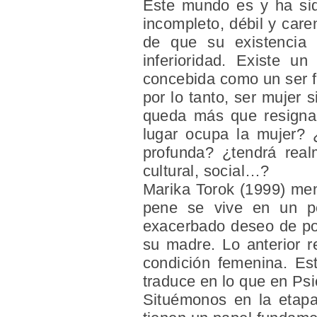
Este mundo es y ha sid
incompleto, débil y care
de que su existencia
inferioridad. Existe 
concebida como un ser fr
por lo tanto, ser mujer s
queda más que resignar
lugar ocupa la mujer? 
profunda? ¿tendrá real
cultural, social…?
Marika Torok (1999) men
pene se vive en un pe
exacerbado deseo de pos
su madre. Lo anterior r
condición femenina. Es
traduce en lo que en Ps
Situémonos en la etapa