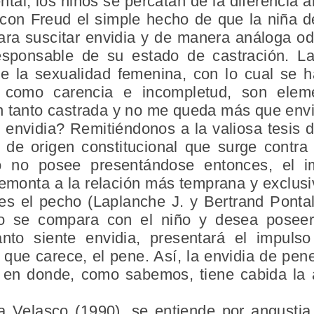
tal, los niños se percatan de la diferencia
 con Freud el simple hecho de que la niña d
ara suscitar envidia y de manera análoga od
sponsable de su estado de castración. L
e la sexualidad femenina, con lo cual se h
 como carencia e incompletud, son eleme
 tanto castrada y no me queda más que envid
 envidia? Remitiéndonos a la valiosa tesis d
o de origen constitucional que surge contr
 no posee presentándose entonces, el im
remonta a la relación más temprana y exclus
 es el pecho (Laplanche J. y Bertrand Pontal
o se compara con el niño y desea poseer
anto siente envidia, presentará el impuls
o que carece, el pene. Así, la envidia de pene
ca en donde, como sabemos, tiene cabida la 
 Velasco (1990), se entiende por angustia 