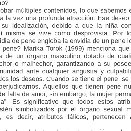
no?
obar múltiples contenidos, lo que sabemos 
la vez una profunda atracción. Ese deseo 
 su idealización, debido a que la niña c
sí misma se vive como desprovista. Por l
idia de pene engloba la envidia de un pene i
l pene? Marika Torok (1999) menciona qu
ea de un órgano masculino dotado de cua
hechor o malhechor, garantizando a su posee
unidad ante cualquier angustia y culpabil
dos los deseos. Cuando se tiene el pene, se 
perjudicarnos. Aquellos que tienen pene 
de falta de amor, sin embargo, la mujer per
”. Es significativo que todos estos atrib
estén simbolizados por el órgano sexual ma
 es decir, atributos fálicos, pertenece