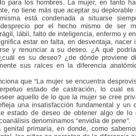
o para los hombres. La mujer, en tanto ha
nte, no tiene más que aceptar su deplorable 
 misma está condenada a situarse siemp
un desprecio por el hecho mismo de ser m
ágil, lábil, falto de inteligencia, enfermo y 
ignifica estar en falta, en desventaja, nacer
se y renunciar a su deseo. ¿A qué podría
¿cuál es su deseo? ¿de dónde proviene di
mente sus raíces en la diferencia anatóm
ciona que “La mujer se encuentra desprovis
rpetuo estado de castración, lo cual es 
eer aquello de lo que la mujer se cree priva
efleja una insatisfacción fundamental y un d
te estado de deseo de obtener algo de lo 
icoanálisis denominamos “envidia de pene”.
 genital primaria, en donde, como sabemos