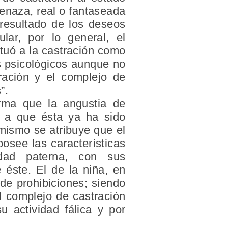
enaza, real o fantaseada
 resultado de los deseos
lar, por lo general, el
ituó a la castración como
os psicológicos aunque no
ración y el complejo de
”.
irma que la angustia de
o a que ésta ya ha sido
 mismo se atribuye que el
posee las características
idad paterna, con sus
 éste. El de la niña, en
 de prohibiciones; siendo
l complejo de castración
 actividad fálica y por