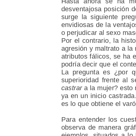
Hasta ahora se ha most
desventajosa posición d
surge la siguiente pre
envidiosas de la ventajo
o perjudicar al sexo mas
Por el contrario, la his
agresión y maltrato a la
atributos fálicos, se h
podría decir que el conte
La pregunta es ¿por q
superioridad frente al 
castrar
a la mujer? esto 
ya en un inicio castrad
es lo que obtiene el varó
Para entender los cues
observa de manera gráf
ejemplos, situados a lo