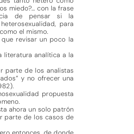
ades tanto hetero como
os miedo?… con la frase
ncia de pensar si la
 heterosexualidad, para
s como el mismo.
 que revisar un poco la
literatura analítica a la
 parte de los analistas
ados” y no ofrecer una
982).
omosexualidad propuesta
nómeno.
sta ahora un solo patrón
r parte de los casos de
 Pero entonces, de donde