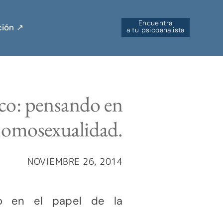
Encuentra
ión ↗︎
a tu psicoanalista
ico: pensando en
 homosexualidad.
NOVIEMBRE 26, 2014
do en el papel de la