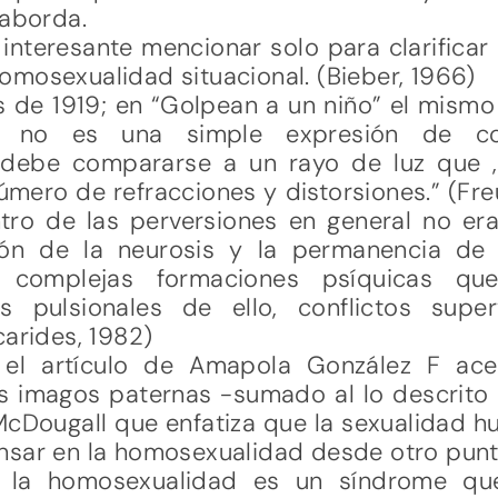
 aborda.
interesante mencionar solo para clarificar 
mosexualidad situacional. (Bieber, 1966)
 de 1919; en “Golpean a un niño” el mismo
 no es una simple expresión de com
e debe compararse a un rayo de luz que 
úmero de refracciones y distorsiones.” (Freu
ro de las perversiones en general no er
ón de la neurosis y la permanencia de
o complejas formaciones psíquicas que
es pulsionales de ello, conflictos sup
carides, 1982)
el artículo de Amapola González F ace
as imagos paternas -sumado al lo descrito
 McDougall que enfatiza que la sexualidad 
nsar en la homosexualidad desde otro punto
ue la homosexualidad es un síndrome q