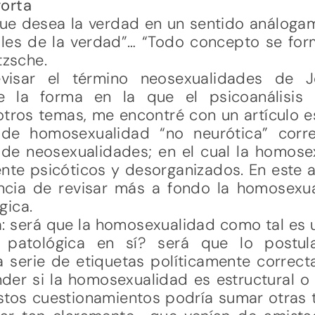
gorta
e desea la verdad en un sentido análogame
les de la verdad”… “Todo concepto se for
tzsche.
visar el término neosexualidades de 
e la forma en la que el psicoanálisis
ros temas, me encontré con un artículo es
 de homosexualidad “no neurótica” corre
 de neosexualidades; en el cual la homose
nte psicóticos y desorganizados. En este a
ncia de revisar más a fondo la homosexu
gica.
: será que la homosexualidad como tal es 
 patológica en sí? será que lo postul
 serie de etiquetas políticamente correc
er si la homosexualidad es estructural 
éstos cuestionamientos podría sumar otras 