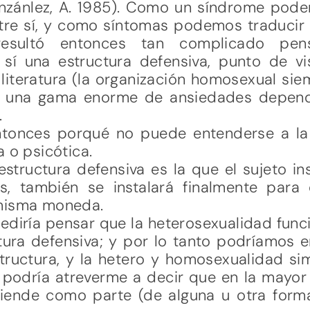
nzánlez, A. 1985). Como un síndrome pode
tre sí, y como síntomas podemos traducir
resultó entonces tan complicado pen
sí una estructura defensiva, punto de v
 literatura (la organización homosexual s
e una gama enorme de ansiedades depend
.
entonces porqué no puede entenderse a 
 o psicótica.
structura defensiva es la que el sujeto in
, también se instalará finalmente para 
 misma moneda.
diría pensar que la heterosexualidad func
tura defensiva; y por lo tanto podríamos e
tructura, y la hetero y homosexualidad 
 podría atreverme a decir que en la mayor p
ende como parte (de alguna u otra forma