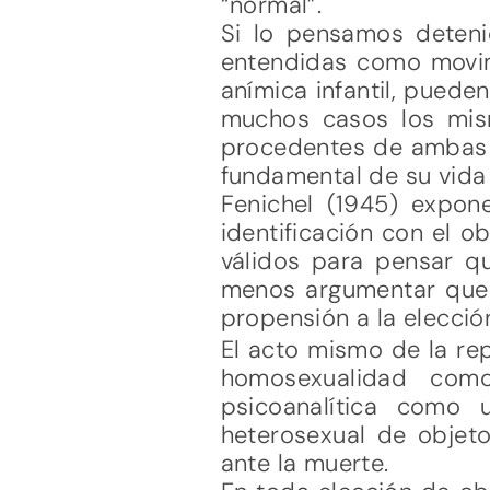
“normal”.
Si lo pensamos deteni
entendidas como movimi
anímica infantil, puede
muchos casos los mism
procedentes de ambas f
fundamental de su vida
Fenichel (1945) expon
identificación con el 
válidos para pensar q
menos argumentar que a
propensión a la elecci
El acto mismo de la re
homosexualidad como
psicoanalítica como 
heterosexual de objeto
ante la muerte.