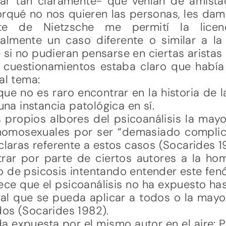
ar tan claramente- que venían de amist
qué no nos quieren las personas, les dam
nte de Nietzsche me permití la lice
lmente un caso diferente o similar a la
si no pudieran pensarse en ciertas arista
s cuestionamientos estaba claro que había
al tema:
e no es raro encontrar en la historia de la 
a instancia patológica en sí.
propios albores del psicoanálisis la mayor
 homosexuales por ser “demasiado complic
 claras referente a estos casos (Socarides 1
rar por parte de ciertos autores a la h
o de psicosis intentando entender este fe
rece que el psicoanálisis no ha expuesto ha
ral que se pueda aplicar a todos o la mayo
dos (Socarides 1982).
a expuesta por el mismo autor en el aire: