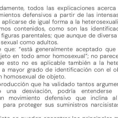
damente, todos las explicaciones acerca
entos defensivos a partir de las intensa
n aplicarse de igual forma a la heterosexual
os contenidos, como son las identificac
iguras parentales; que aunque de divers
 sexual como adultos.
e que: “está generalmente aceptado que
objeto en todo amor homosexual”; no parec
ue esto no es aplicable también a la het
 mayor grado de identificación con el o
ón homosexual de objeto.
producción que ha validado tantos argumen
 una desviación, podría entenderse 
un movimiento defensivo que inclina al
 para proteger sus suministros narcisista