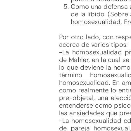
Como una defensa a
de la libido. (Sobr
homosexualidad; Fre
Por otro lado, con resp
acerca de varios tipos:
-La homosexualidad pre
de Mahler, en la cual s
lo que deviene la homo
término homosexual
homosexualidad. En am
como realmente lo enti
pre-objetal, una elecc
entenderse como psicos
las ansiedades que pre
-La homosexualidad edí
de pareja homosexual