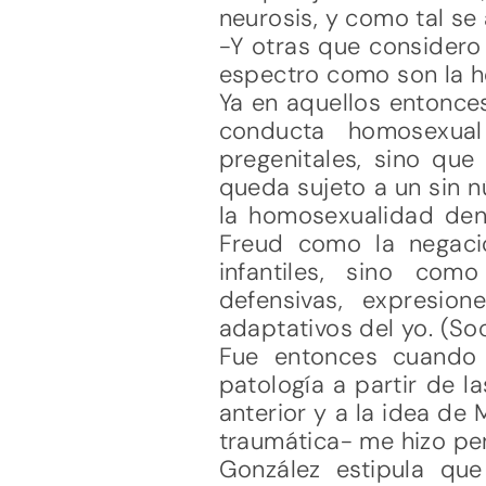
neurosis, y como tal se
-Y otras que considero 
espectro como son la ho
Ya en aquellos entonces
conducta homosexual
pregenitales, sino qu
queda sujeto a un sin n
la homosexualidad dent
Freud como la negaci
infantiles, sino com
defensivas, expresion
adaptativos del yo. (So
Fue entonces cuando 
patología a partir de l
anterior y a la idea de
traumática- me hizo pe
González estipula q