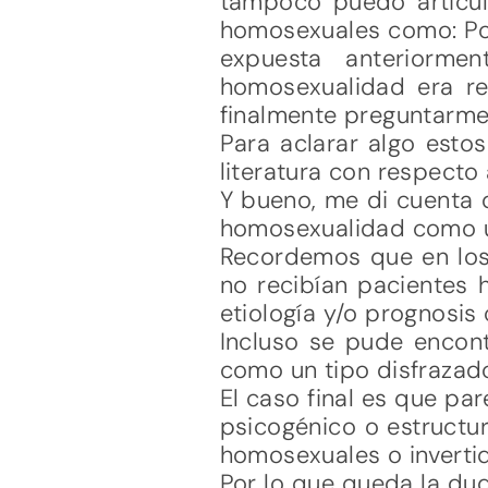
tampoco puedo articul
homosexuales como: Por
expuesta anteriorme
homosexualidad era rea
finalmente preguntarme 
Para aclarar algo esto
literatura con respecto 
Y bueno, me di cuenta qu
homosexualidad como un
Recordemos que en los 
no recibían pacientes
etiología y/o prognosis
Incluso se pude encont
como un tipo disfrazad
El caso final es que pa
psicogénico o estructu
homosexuales o inverti
Por lo que queda la dud