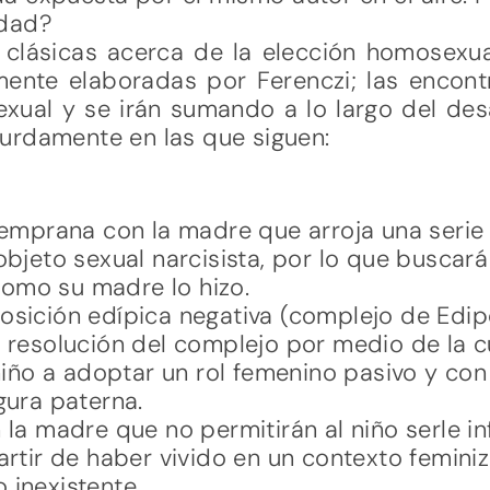
idad?
clásicas acerca de la elección homosexu
mente elaboradas por Ferenczi; las encon
xual y se irán sumando a lo largo del desa
urdamente en las que siguen:
 temprana con la madre que arroja una serie
 objeto sexual narcisista, por lo que busca
omo su madre lo hizo.
osición edípica negativa (complejo de Edip
a resolución del complejo por medio de la c
l niño a adoptar un rol femenino pasivo y c
gura paterna.
 la madre que no permitirán al niño serle inf
partir de haber vivido en un contexto femin
 inexistente.