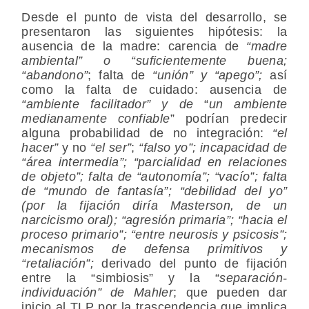
Desde el punto de vista del desarrollo, se
presentaron las siguientes hipótesis:
la
ausencia de la madre:
carencia de
“madre
ambiental” o “suficientemente buena;
“abandono”
; falta de
“unión” y “apego”;
así
como la
falta de cuidado:
ausencia de
“ambiente facilitador” y de
“
un ambiente
medianamente confiable
” podrían predecir
alguna probabilidad de
no integración:
“el
hacer”
y no
“el ser”
;
“falso yo”; incapacidad de
“área intermedia”; “parcialidad en relaciones
de objeto”; falta de “autonomía”; “vacío”; falta
de “mundo de fantasía”; “debilidad del yo”
(por la fijación diría Masterson, de un
narcicismo oral); “agresión primaria”; “hacia el
proceso primario”; “entre neurosis y psicosis”;
mecanismos de defensa primitivos y
“retaliación”;
derivado del
punto de fijación
entre la “simbiosis” y la “
separación-
individuación” de Mahler
; que pueden dar
inicio al TLP por la trascendencia que implica