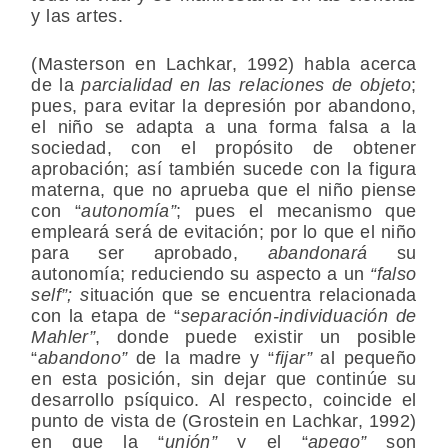
y las artes.
(Masterson en Lachkar, 1992) habla acerca
de la
parcialidad en las relaciones de objeto
;
pues, para evitar la depresión por abandono,
el niño se adapta a una forma falsa a la
sociedad, con el propósito de obtener
aprobación; así también sucede con la figura
materna, que no aprueba que el niño piense
con “
autonomía”
; pues el mecanismo que
empleará será de evitación; por lo que el niño
para ser aprobado,
abandonará
su
autonomía; reduciendo su aspecto a un
“falso
self”; s
ituación que se encuentra relacionada
con la etapa de “
separación-individuación de
Mahler”
, donde puede existir un posible
“
abandono”
de la madre y “
fijar”
al pequeño
en esta posición, sin dejar que continúe su
desarrollo psíquico. Al respecto, coincide el
punto de vista de (Grostein en Lachkar, 1992)
en que la “
unión”
y el “
apego”
son