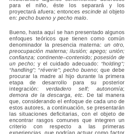
para el niño, éste los separará y los
proyectará afuera; entonces
escinde
al objeto
en:
pecho bueno y pecho malo
.
Bueno, hasta aquí se han presentado algunos
enfoques teóricos que tienen como común
denominador la
presencia materna:
un otro,
preocupación materna; ilusión; apego; unión;
confianza; continente
–
contenido; posesión de
un pecho;
y el
cuidado adecuado:
“holding”;
“handling”;
“
réverie”
;
pecho bueno
; que debe
procurar la madre al hijo durante la primera
etapa de desarrollo para su posterior
integración:
verdadero self;
autonomía
;
demora de la descarga, etc.
De tal manera
que, considerando el enfoque de cada uno de
estos autores, a continuación, se presentarán
las situaciones deficitarias, con el objeto de
encontrar rasgos comunes que integren un
criterio con respecto a las primeras
experiencias, que podrían actuar como factor