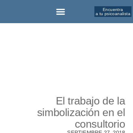
Encuentra
a tu psicoanalista
Sobre la SPM
El trabajo de la
simbolización en el
consultorio
SEPTIEMBRE 27, 2018