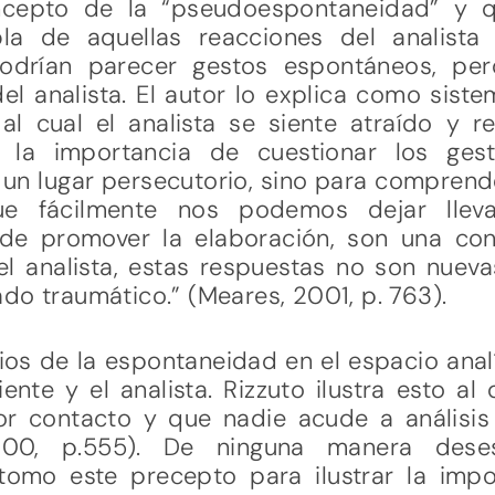
ncepto de la “pseudoespontaneidad” y q
bla de aquellas reacciones del analista
podrían parecer gestos espontáneos, per
el analista. El autor lo explica como sis
al cual el analista se siente atraído y
n la importancia de cuestionar los ge
un lugar persecutorio, sino para comprend
ue fácilmente nos podemos dejar llevar
 de promover la elaboración, son una co
l analista, estas respuestas no son nueva
do traumático.” (Meares, 2001, p. 763).
os de la espontaneidad en el espacio anal
ente y el analista. Rizzuto ilustra esto al
r contacto y que nadie acude a análisis 
2000, p.555). De ninguna manera dese
etomo este precepto para ilustrar la imp