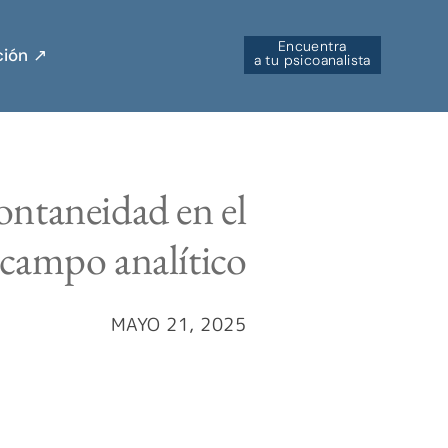
Encuentra
ión ↗︎
a tu psicoanalista
pontaneidad en el
campo analítico
MAYO 21, 2025