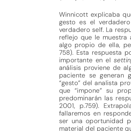
Winnicott explicaba qu
gesto es el verdadero 
verdadero self. La res
reflejo que le muestra
algo propio de ella, p
758). Esta respuesta p
importante en el
setti
análisis proviene de al
paciente se generan g
“gesto” del analista pr
que “impone” su prop
predominarán las resp
2001, p.759). Extrapo
fallaremos en respond
ser una oportunidad p
material del paciente q