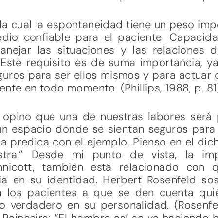
la cual la espontaneidad tiene un peso impor
dio confiable para el paciente. Capacida
anejar las situaciones y las relaciones
Este requisito es de suma importancia, y
guros para ser ellos mismos y para actuar 
ente en todo momento. (Phillips, 1988, p. 81
, opino que una de nuestras labores será p
 un espacio donde se sientan seguros para
ta predica con el ejemplo. Pienso en el dic
stra.” Desde mi punto de vista, la im
nnicott, también está relacionado con 
ia en su identidad. Herbert Rosenfeld s
 los pacientes a que se den cuenta qui
 verdadero en su personalidad. (Rosenfel
 Painceira: “El hombre así se va haciendo