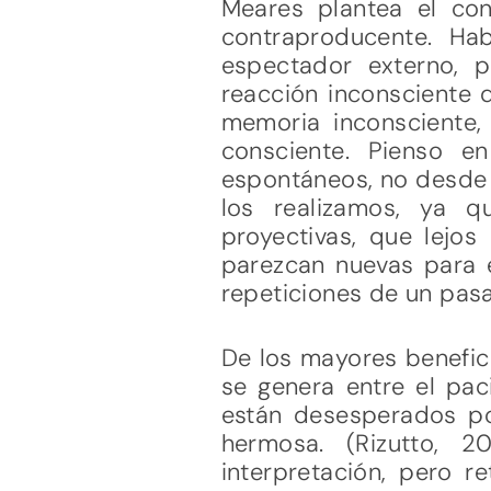
Meares plantea el co
contraproducente. Ha
espectador externo, 
reacción inconsciente d
memoria inconsciente, 
consciente. Pienso e
espontáneos, no desde 
los realizamos, ya q
proyectivas, que lejos
parezcan nuevas para e
repeticiones de un pasa
De los mayores benefici
se genera entre el paci
están desesperados po
hermosa. (Rizutto, 
interpretación, pero r