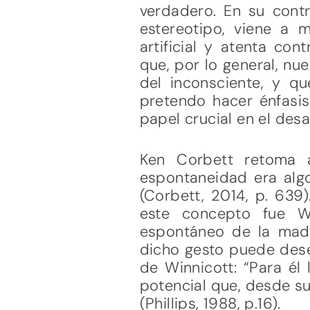
verdadero. En su contr
estereotipo, viene a 
artificial y atenta co
que, por lo general, n
del inconsciente, y qu
pretendo hacer énfasis
papel crucial en el desar
Ken Corbett retoma 
espontaneidad era algo
(Corbett, 2014, p. 639
este concepto fue Wi
espontáneo de la madr
dicho gesto puede desen
de Winnicott: “Para él
potencial que, desde su
(Phillips, 1988, p.16).