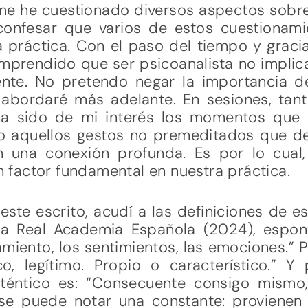
, me he cuestionado diversos aspectos sobr
confesar que varios de estos cuestionam
a práctica. Con el paso del tiempo y graci
omprendido que ser psicoanalista no implica
iente. No pretendo negar la importancia d
s abordaré más adelante. En sesiones, tant
ha sido de mi interés los momentos que 
sino aquellos gestos no premeditados que d
n una conexión profunda. Es por lo cual,
factor fundamental en nuestra práctica.
ste escrito, acudí a las definiciones de 
a Real Academia Española (2024), espon
amiento, los sentimientos, las emociones.” 
o, legítimo. Propio o característico.” Y 
auténtico es: “Consecuente consigo mismo
se puede notar una constante: provienen d