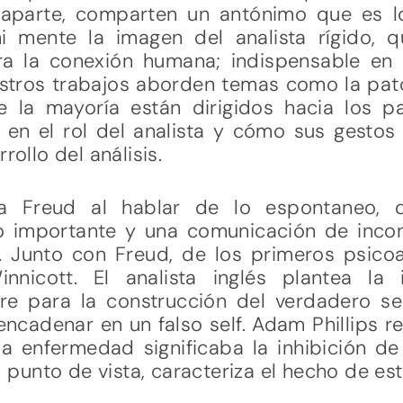
aparte, comparten un antónimo que es lo
mi mente la imagen del analista rígido,
ntra la conexión humana; indispensable en 
uestros trabajos aborden temas como la pat
e la mayoría están dirigidos hacia los pa
 en el rol del analista y cómo sus gesto
rollo del análisis.
a Freud al hablar de lo espontaneo, q
 importante y una comunicación de incon
). Junto con Freud, de los primeros psico
nnicott. El analista inglés plantea la 
e para la construcción del verdadero sel
cadenar en un falso self. Adam Phillips r
 la enfermedad significaba la inhibición d
 punto de vista, caracteriza el hecho de est