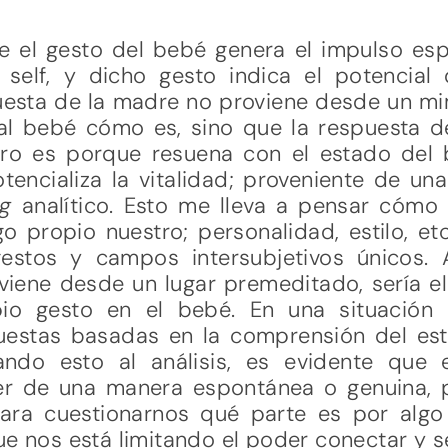
e el gesto del bebé genera el impulso esp
self, y dicho gesto indica el potencial
puesta de la madre no proviene desde un m
 al bebé cómo es, sino que la respuesta 
ero es porque resuena con el estado del 
otencializa la vitalidad; proveniente de u
ng
analítico. Esto me lleva a pensar cómo
go propio nuestro; personalidad, estilo, 
estos y campos intersubjetivos únicos. 
oviene desde un lugar premeditado, sería e
io gesto en el bebé. En una situación s
uestas basadas en la comprensión del est
lando esto al análisis, es evidente que 
er de una manera espontánea o genuina, 
ara cuestionarnos qué parte es por algo
ue nos está limitando el poder conectar y 