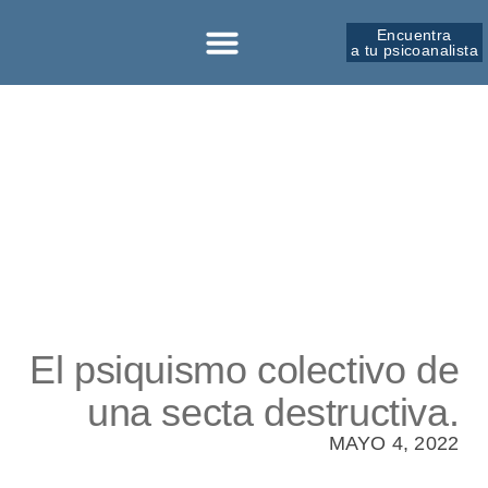
Encuentra
a tu psicoanalista
Sobre la SPM
El psiquismo colectivo de
una secta destructiva.
MAYO 4, 2022