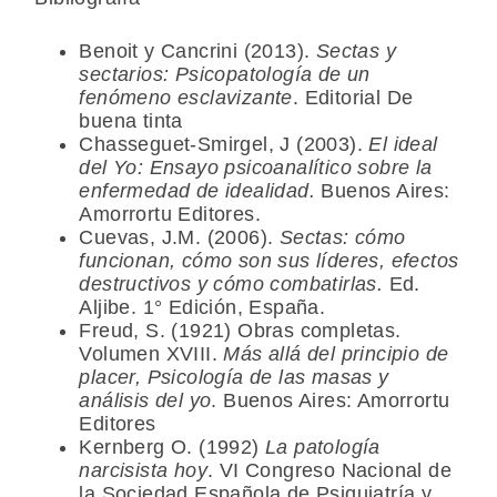
Benoit y Cancrini (2013).
Sectas y
sectarios: Psicopatología de un
fenómeno esclavizante
. Editorial De
buena tinta
Chasseguet-Smirgel, J (2003).
El ideal
del Yo: Ensayo psicoanalítico sobre la
enfermedad de idealidad.
Buenos Aires:
Amorrortu Editores.
Cuevas, J.M. (2006).
Sectas: cómo
funcionan, cómo son sus líderes, efectos
destructivos y cómo combatirlas.
Ed.
Aljibe. 1° Edición, España.
Freud, S. (1921) Obras completas.
Volumen XVIII.
Más allá del principio de
placer, Psicología de las masas y
análisis del yo
. Buenos Aires: Amorrortu
Editores
Kernberg O. (1992)
La patología
narcisista hoy
. VI Congreso Nacional de
la Sociedad Española de Psiquiatría y