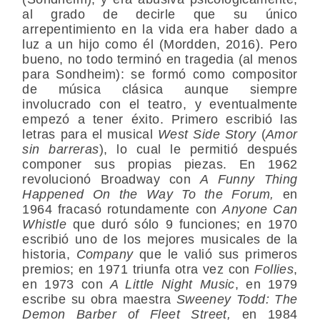
al grado de decirle que su único
arrepentimiento en la vida era haber dado a
luz a un hijo como él (Mordden, 2016). Pero
bueno, no todo terminó en tragedia (al menos
para Sondheim): se formó como compositor
de música clásica aunque siempre
involucrado con el teatro, y eventualmente
empezó a tener éxito. Primero escribió las
letras para el musical
West Side Story
(
Amor
sin barreras
), lo cual le permitió después
componer sus propias piezas. En 1962
revolucionó Broadway con
A Funny Thing
Happened On the Way To the Forum,
en
1964 fracasó rotundamente con
Anyone Can
Whistle
que duró sólo 9 funciones; en 1970
escribió uno de los mejores musicales de la
historia,
Company
que le valió sus primeros
premios; en 1971 triunfa otra vez con
Follies
,
en 1973 con
A Little Night Music
, en 1979
escribe su obra maestra
Sweeney Todd: The
Demon Barber of Fleet Street,
en 1984