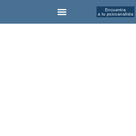
Encuentra
a tu psicoanalista
Sobre la SPM