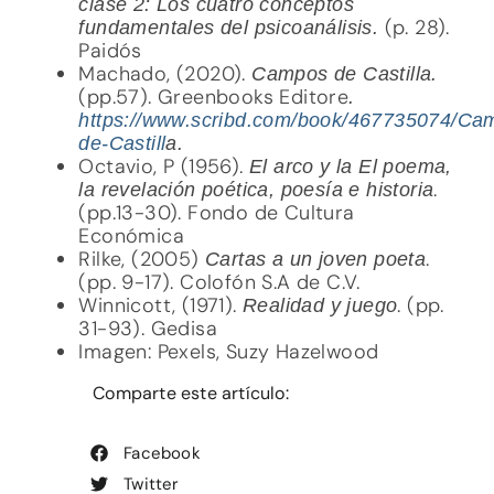
clase 2: Los cuatro conceptos
(p. 28).
fundamentales del psicoanálisis.
Paidós
Machado, (2020).
Campos de Castilla.
(pp.57). Greenbooks Editore
.
https://www.scribd.com/book/467735074/Ca
de-Castill
a.
Octavio, P (1956).
El arco y la El poema,
.
la revelación poética, poesía e historia
(pp.13-30). Fondo de Cultura
Económica
Rilke, (2005)
.
Cartas a un joven poeta
(pp. 9-17). Colofón S.A de C.V.
Winnicott, (1971).
. (pp.
Realidad y juego
31-93). Gedisa
Imagen: Pexels, Suzy Hazelwood
Comparte este artículo:
Facebook
Twitter