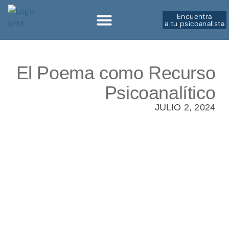
Encuentra
a tu psicoanalista
Sobre la SPM
El Poema como Recurso
Psicoanalítico
JULIO 2, 2024