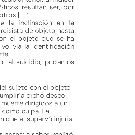
ticos resultan ser, por
otros […]”
e la inclinación en la
rcisista de objeto hasta
con el objeto que se ha
o, vía la identificación
rte.
no al suicidio, podemos
del sujeto con el objeto
cumpliría dicho deseo.
 muerte dirigidos a un
ia como culpa. La
 que el superyó injuria
s actos:
a saber, realizó