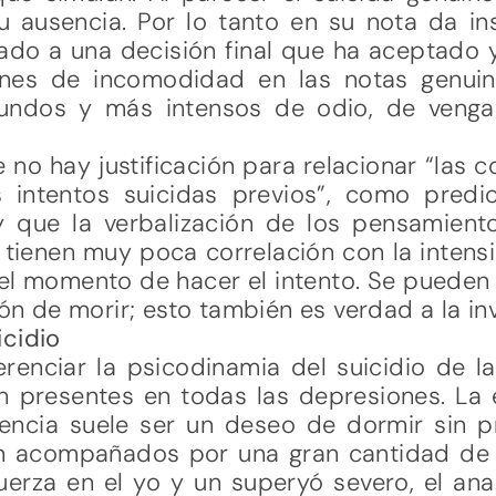
 ausencia. Por lo tanto en su nota da i
gado a una decisión final que ha aceptado 
ones de incomodidad en las notas genuin
undos y más intensos de odio, de venga
no hay justificación para relacionar “las 
s intentos suicidas previos”, como predi
 que la verbalización de los pensamient
 tienen muy poca correlación con la intens
el momento de hacer el intento. Se pueden 
ión de morir; esto también es verdad a la in
icidio
ferenciar la psicodinamia del suicidio de 
 presentes en todas las depresiones. La 
encia suele ser un deseo de dormir sin 
n acompañados por una gran cantidad de 
erza en el yo y un superyó severo, el anal