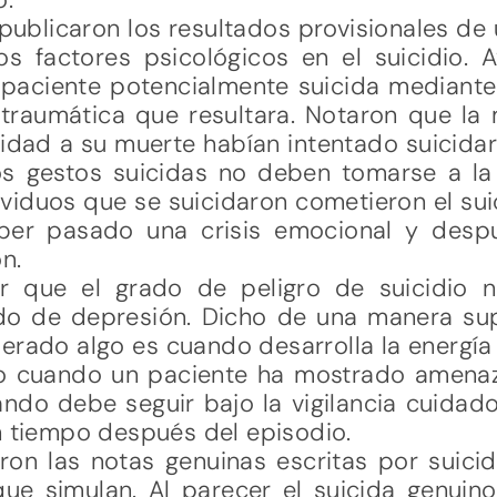
ublicaron los resultados provisionales de 
los factores psicológicos en el suicidio. 
l paciente potencialmente suicida mediante 
raumática que resultara. Notaron que la 
oridad a su muerte habían intentado suicid
os gestos suicidas no deben tomarse a la 
dividuos que se suicidaron cometieron el su
er pasado una crisis emocional y despu
n.
r que el grado de peligro de suicidio 
do de depresión. Dicho de una manera supe
erado algo es cuando desarrolla la energía
to cuando un paciente ha mostrado amenaz
do debe seguir bajo la vigilancia cuidado
n tiempo después del episodio.
on las notas genuinas escritas por suicid
ue simulan. Al parecer el suicida genuin