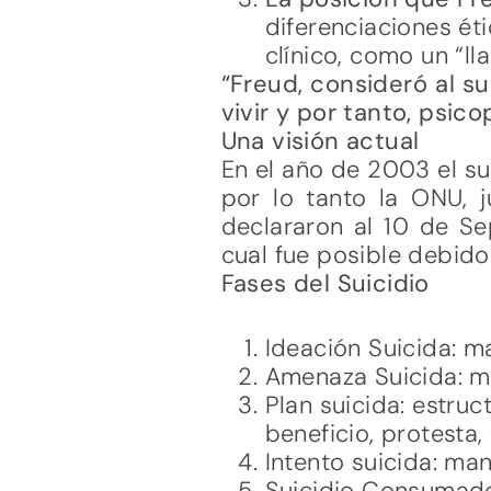
diferenciaciones ét
clínico, como un “l
“Freud, consideró al s
vivir y por tanto, psic
Una visión actual
En el año de 2003 el s
por lo tanto la ONU, j
declararon al 10 de Se
cual fue posible debido
Fases del Suicidio
Ideación Suicida: m
Amenaza Suicida: m
Plan suicida: estru
beneficio, protesta
Intento suicida: man
Suicidio Consumad