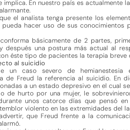
e implica. En nuestro país es actualmente l
 alarmante.
 que el analista tenga presente los eleme
 pueda hacer uso de sus conocimientos p
e conforma básicamente de 2 partes, prim
 y después una postura más actual al resp
n éste tipo de pacientes la terapia breve d
cto al suicidio
e un caso severo de hemianestesia e
 de Freud la referencia al suicidio. En di
ionadas a un estado depresivo en el cual se
o de hurto por una mujer, le sobrevinieron
durante unos catorce días que pensó en 
temblor violento en las extremidades del la
dvertir, que Freud frente a la comunica
 alarmó.