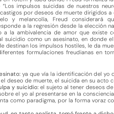
 “Los impulsos suicidas de nuestros neuró
ocastigos por deseos de muerte dirigidos a 
elo y melancolía, Freud considerará qu
responde a la regresión desde la elección na
o a la ambivalencia de amor que existe 
l suicidio como un asesinato, en donde el y
 le destinan los impulsos hostiles, le da mue
diferentes formulaciones freudianas en tor
esinato:
ya que vía la identificación del yo 
a el deseo de muerte, el suicida en su acto 
lpa y suicidio:
el sujeto al tener deseos de
 sobre el yo al presentarse en la conscienc
nta como paradigma, por la forma voraz con
ud, en tanto analista, tomó frente a dicho