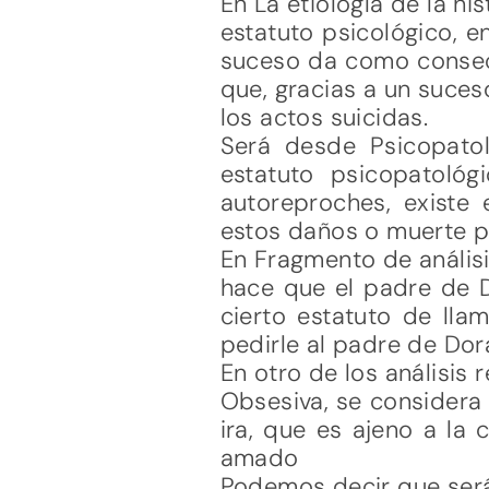
En La etiología de la hi
estatuto psicológico, e
suceso da como consecue
que, gracias a un suces
los actos suicidas.
Será desde Psicopatol
estatuto psicopatológi
autoreproches, existe 
estos daños o muerte p
En Fragmento de análisi
hace que el padre de Do
cierto estatuto de lla
pedirle al padre de Dora
En otro de los análisis
Obsesiva, se considera
ira, que es ajeno a la
amado
Podemos decir que será 