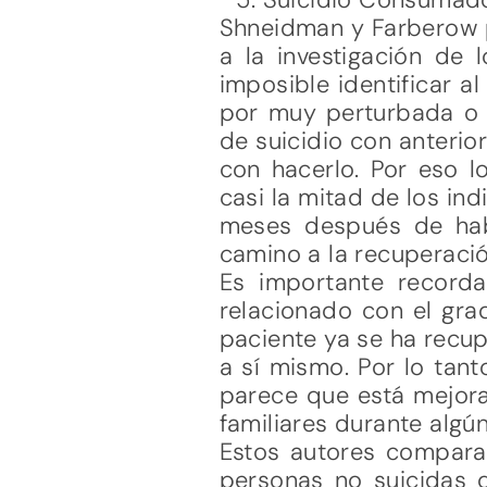
Shneidman y Farberow p
a la investigación de 
imposible identificar a
por muy perturbada o t
de suicidio con anteri
con hacerlo. Por eso l
casi la mitad de los in
meses después de hab
camino a la recuperació
Es importante recorda
relacionado con el gra
paciente ya se ha recup
a sí mismo. Por lo tan
parece que está mejoran
familiares durante algú
Estos autores comparar
personas no suicidas q