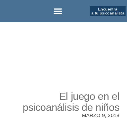
Encuentra
a tu psicoanalista
Sobre la SPM
El juego en el
psicoanálisis de niños
MARZO 9, 2018