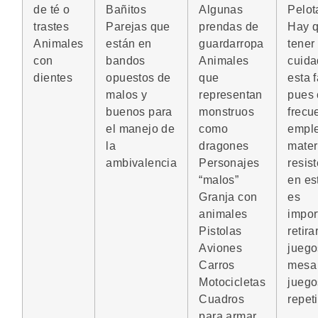
de té o
Bañitos
Algunas
Pelot
trastes
Parejas que
prendas de
Hay 
Animales
están en
guardarropa
tener
con
bandos
Animales
cuida
dientes
opuestos de
que
esta 
malos y
representan
pues 
buenos para
monstruos
frecu
el manejo de
como
emple
la
dragones
mater
ambivalencia
Personajes
resis
“malos”
en es
Granja con
es
animales
impor
Pistolas
retira
Aviones
juego
Carros
mesa
Motocicletas
juego
Cuadros
repeti
para armar