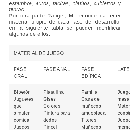
estambre, autos, tacitas, platitos, cubiertos y
tijeras.
Por otra parte Rangel, M. recomienda tener
material propio de cada fase del desarrollo,
en la siguiente tabla se pueden identificar
algunos de ellos:
MATERIAL DE JUEGO
FASE
FASE ANAL
FASE
LATE
ORAL
EDÍPICA
Biberón
Plastilina
Familia
Jueg
Juguetes
Gises
Casa de
mesa
que
Colores
muñecos
Mater
simulen
Pintura para
amueblada
const
comida
dedos
Títeres
Jueg
Juegos
Pincel
Muñecos
memo