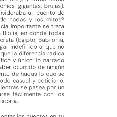
nios, gigantes, brujas).
consideraba un cuento de
 de hadas y los mitos?
ncia importante se trata
a Biblia, en donde todas
reta (Egipto, Babilonia,
ugar indefinido al que no
que la diferencia radica
ico y único: lo narrado
haber ocurrido de ningún
ento de hadas lo que se
odo casual y cotidiano.
ientras se pasea por un
arse fácilmente con los
istoria.
contar los cuentos en su