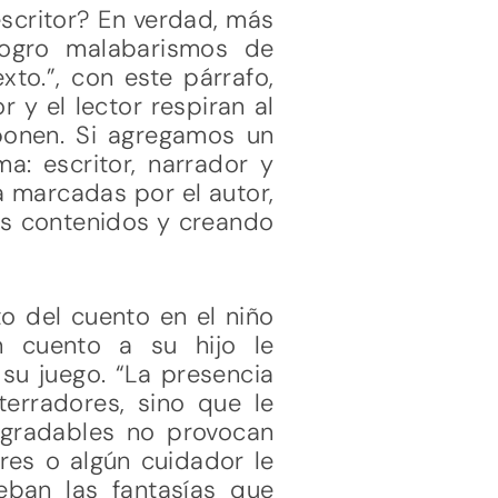
escritor? En verdad, más
logro malabarismos de
to.”, con este párrafo,
 y el lector respiran al
ponen. Si agregamos un
a: escritor, narrador y
 marcadas por el autor,
os contenidos y creando
to del cuento en el niño
n cuento a su hijo le
su juego. “La presencia
terradores, sino que le
agradables no provocan
res o algún cuidador le
eban las fantasías que