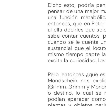
Dicho esto, podría pen
pensar de una mejor ma
una función metabóli
entonces, que en Peter
al ella decirles que so
sabe contar cuentos, po
cuando se le cuenta un
sustancial que el locu
mismo tiempo capte las
excita la curiosidad, l
Pero, entonces ¿qué es
Mondschein nos explic
(Grimm, Grimm y Mondsc
o destino, lo cual se 
podían aparecer como 
plantas y objetos par