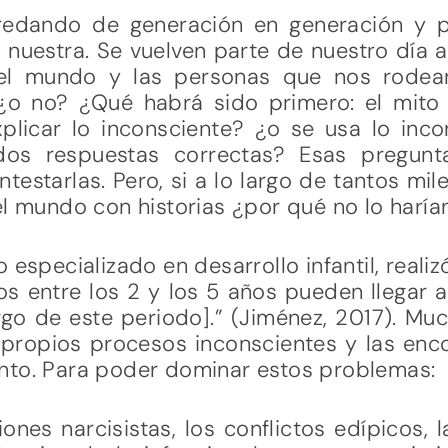
redando de generación en generación y 
la nuestra. Se vuelven parte de nuestro día 
 el mundo y las personas que nos rodean
¿o no? ¿Qué habrá sido primero: el mito
plicar lo inconsciente? ¿o se usa lo inco
dos respuestas correctas? Esas pregun
testarlas. Pero, si a lo largo de tantos mi
el mundo con historias ¿por qué no lo harían
o especializado en desarrollo infantil, realiz
os entre los 2 y los 5 años pueden llegar 
rgo de este periodo].” (Jiménez, 2017). Mu
s propios procesos inconscientes y las e
nto. Para poder dominar estos problemas:
iones narcisistas, los conflictos edípicos, l