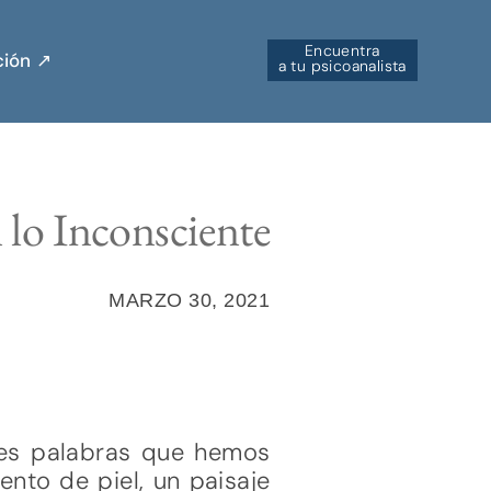
Encuentra
ión ↗︎
a tu psicoanalista
 lo Inconsciente
MARZO 30, 2021
 tres palabras que hemos
nto de piel, un paisaje