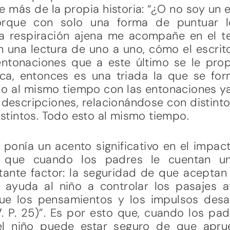
je más de la propia historia: “¿O no soy un 
orque con solo una forma de puntuar 
a respiración ajena me acompañe en el tex
n una lectura de uno a uno, cómo el escritor
entonaciones que a este último se le pro
ca, entonces es una triada la que se form
do al mismo tiempo con las entonaciones ya
descripciones, relacionándose con distint
tintos. Todo esto al mismo tiempo.
 ponía un acento significativo en el impac
a que cuando los padres le cuentan u
ante factor: la seguridad de que aceptan 
ayuda al niño a controlar los pasajes a
que los pensamientos y los impulsos des
. P. 25)”. Es por esto que, cuando los pad
 el niño puede estar seguro de que apru