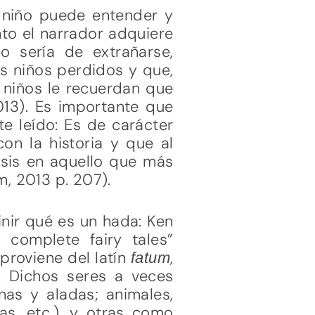
l niño puede entender y
to el narrador adquiere
No sería de extrañarse,
s niños perdidos y que,
s niños le recuerdan que
2013). Es importante que
e leído: Es de carácter
on la historia y que al
asis en aquello que más
m, 2013 p. 207).
nir qué es un hada: Ken
 complete fairy tales”
proviene del latín
,
y
fatum
s. Dichos seres a veces
as y aladas; animales,
s, etc.), y otras como