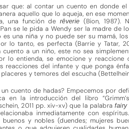
sar que: al contar un cuento en donde e
nera aquello que lo aqueja, en ese momen
ca, una función de
(Bion, 1987). 
rêverie
 Pan se le pida a Wendy ser la madre de lo
lo es una niña y no puede ser su mamá, lo
r lo tanto, es perfecta (Barrie y Tatar, 
 cuento a un niño, este no sea simplement
tor lo entienda, se emocione y reaccione c
 reacciones del infante y que ponga énf
os placeres y temores del escucha (Bettelhei
 un cuento de hadas? Empecemos por defi
a en la introducción del libro “Grimm’s
hein, 2011 pp. xiv-xv) que la palabra
fair
relacionaba inmediatamente con espíritu
buenos y nobles (duendes; mujeres buen
lantes o que adquieren cualidades humana