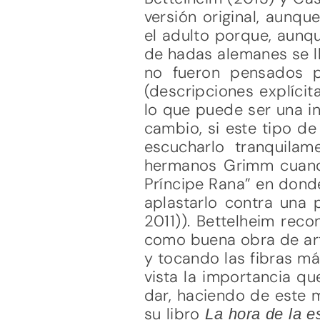
versión original, aunq
el adulto porque, aunq
de hadas alemanes se ll
no fueron pensados p
(descripciones explícit
lo que puede ser una i
cambio, si este tipo de
escucharlo tranquila
hermanos Grimm cuando 
Príncipe Rana” en donde
aplastarlo contra una p
2011)). Bettelheim rec
como buena obra de arte
y tocando las fibras má
vista la importancia que
dar, haciendo de este m
su libro
La hora de la es