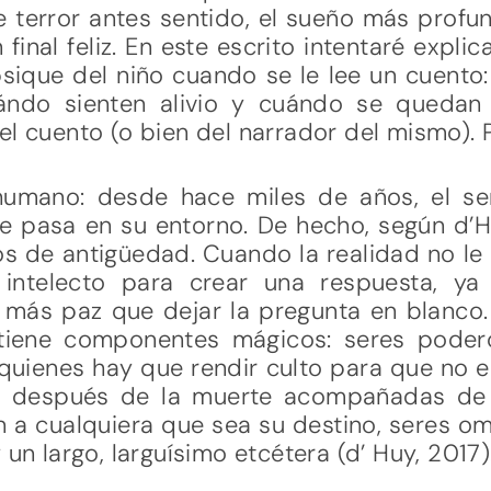
e terror antes sentido, el sueño más profund
final feliz. En este escrito intentaré expl
psique del niño cuando se le lee un cuento
ándo sienten alivio y cuándo se quedan
del cuento (o bien del narrador del mismo)
 humano: desde hace miles de años, el s
ue pasa en su entorno. De hecho, según d’H
 de antigüedad. Cuando la realidad no le 
intelecto para crear una respuesta, ya
 más paz que dejar la pregunta en blanco.
 tiene componentes mágicos: seres poder
quienes hay que rendir culto para que no e
a después de la muerte acompañadas de r
en a cualquiera que sea su destino, seres 
 un largo, larguísimo etcétera (d’ Huy, 2017