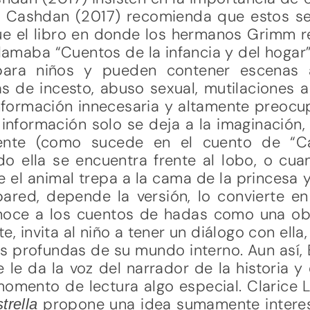
ue Cashdan (2017) recomienda que estos s
ue el libro en donde los hermanos Grimm r
amaba “Cuentos de la infancia y del hogar”
ara niños y pueden contener escenas a
as de incesto, abuso sexual, mutilaciones a 
nformación innecesaria y altamente preocup
 información solo se deja a la imaginación
mente (como sucede en el cuento de “Ca
ella se encuentra frente al lobo, o cua
 el animal trepa a la cama de la princesa y
ared, depende la versión, lo convierte en
onoce a los cuentos de hadas como una obra
, invita al niño a tener un diálogo con ella
s profundas de su mundo interno. Aun así,
 le da la voz del narrador de la historia y
omento de lectura algo especial. Clarice 
propone una idea sumamente interes
trella