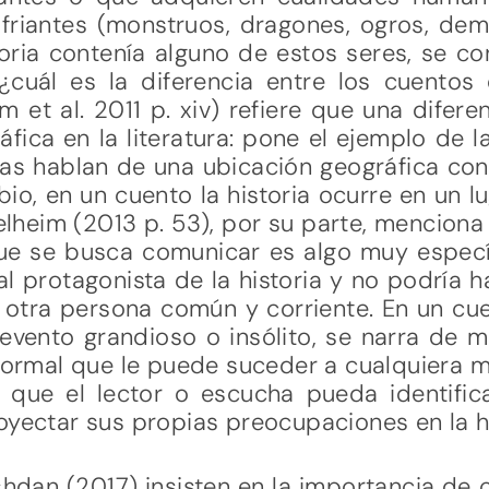
ofriantes (monstruos, dragones, ogros, demo
storia contenía alguno de estos seres, se 
¿cuál es la diferencia entre los cuentos
m et al. 2011 p. xiv) refiere que una difere
fica en la literatura: pone el ejemplo de l
as hablan de una ubicación geográfica conc
bio, en un cuento la historia ocurre en un l
lheim (2013 p. 53), por su parte, menciona 
ue se busca comunicar es algo muy específ
al protagonista de la historia y no podría 
 otra persona común y corriente. En un cu
evento grandioso o insólito, se narra de m
ormal que le puede suceder a cualquiera m
ta que el lector o escucha pueda identific
oyectar sus propias preocupaciones en la h
hdan (2017) insisten en la importancia de 