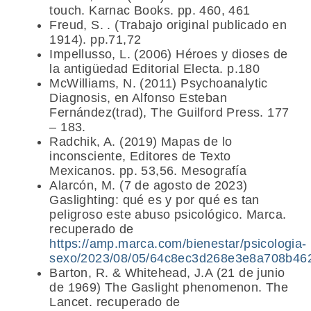
touch. Karnac Books. pp. 460, 461
Freud, S. . (Trabajo original publicado en
1914). pp.71,72
Impellusso, L. (2006) Héroes y dioses de
la antigüedad Editorial Electa. p.180
McWilliams, N. (2011) Psychoanalytic
Diagnosis, en Alfonso Esteban
Fernández(trad), The Guilford Press. 177
– 183.
Radchik, A. (2019) Mapas de lo
inconsciente, Editores de Texto
Mexicanos. pp. 53,56. Mesografía
Alarcón, M. (7 de agosto de 2023)
Gaslighting: qué es y por qué es tan
peligroso este abuso psicológico. Marca.
recuperado de
https://amp.marca.com/bienestar/psicologia-
sexo/2023/08/05/64c8ec3d268e3e8a708b462
Barton, R. & Whitehead, J.A (21 de junio
de 1969) The Gaslight phenomenon. The
Lancet. recuperado de