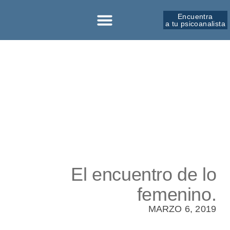
Encuentra
a tu psicoanalista
Sobre la SPM
El encuentro de lo
femenino.
MARZO 6, 2019