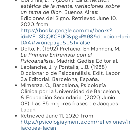
estética de la mente, variaciones sobre
un tema de Bion
. Buenos Aires:
Ediciones del Signo. Retrieved June 10,
2020, from
https://books.google.com.mx/books?
id=MFqSDjQKCEUC&pg=PA98&dq=bion+la+i
DAA#v=onepage&q&f=false
Dolto, F. (1992) Prefacio. En Mannoni, M.
La Primera Entrevista con el
Psicoanalista.
Madrid: Gedisa Editorial.
Laplanche, J. y Pontalis, J.B. (1988)
Diccionario de Psicoanálisis. Edit. Labor
3a Editorial. Barcelona, España.
Mimenza, O., Barcelona, Psicología
Clínica por la Universidad de Barcelona,
& Educación Secundaria. (2020, Junio
08). Las 85 mejores frases de Jacques
Lacan.
Retrieved June 11, 2020, from
https://psicologiaymente.com/reflexiones/f
jacques-lacan