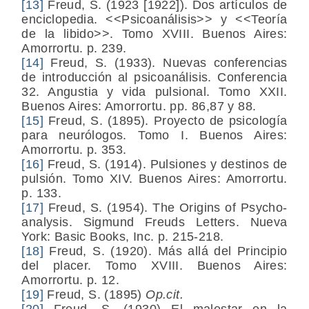
[13]
Freud, S. (1923 [1922]). Dos artículos de
enciclopedia. <<Psicoanálisis>> y <<Teoría
de la libido>>. Tomo XVIII. Buenos Aires:
Amorrortu. p. 239.
[14]
Freud, S. (1933). Nuevas conferencias
de introducción al psicoanálisis. Conferencia
32. Angustia y vida pulsional. Tomo XXII.
Buenos Aires: Amorrortu. pp. 86,87 y 88.
[15]
Freud, S. (1895). Proyecto de psicología
para neurólogos. Tomo I. Buenos Aires:
Amorrortu. p. 353.
[16]
Freud, S. (1914). Pulsiones y destinos de
pulsión. Tomo XIV. Buenos Aires: Amorrortu.
p. 133.
[17]
Freud, S. (1954). The Origins of Psycho-
analysis. Sigmund Freuds Letters. Nueva
York: Basic Books, Inc. p. 215-218.
[18]
Freud, S. (1920). Más allá del Principio
del placer. Tomo XVIII. Buenos Aires:
Amorrortu. p. 12.
[19]
Freud, S. (1895)
Op.cit.
[20]
Freud, S. (1930) El malestar en la