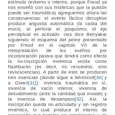
estímulo (externo o interno, porque Freud ya
nos enseñò con sus histéricas que la pulsiòn
puede ser traumática) agreguemos ahora las
consecuencias: el evento fáctico disruptivo
produce angustia automática (la caída del
muro), al perforar el psiquismo, el eje
perceptual es activado -nos dice Benyakar
siguiendo el esquema del peine presentado
por Freud en el capitulo VII de la
Interpretación de los sueños- por
incorporación pasiva que tendrá como efecto
la no-inscripción mnémica vivida como
flashbacks (es decir, no recuerdos, sino
reviviscencias). A partir de esto se producen
tres vivencias (donde sigue a Winnicott
[30]
y
a Green
[31]
): vivencia traumática en sí,
vivencia de vacío interior, vivencia de
desvalimiento (ante la cantidad que invade) y
la vivencia de desamparo
[32]
. Así, la
inscripción queda no-articulada y sin registro
mnémico, lo cual produce el intento de