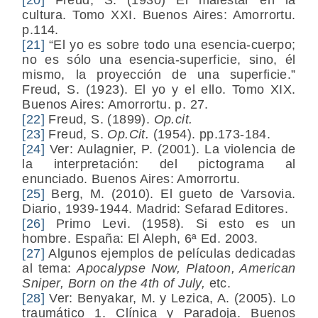
cultura. Tomo XXI. Buenos Aires: Amorrortu.
p.114.
[21]
“El yo es sobre todo una esencia-cuerpo;
no es sólo una esencia-superficie, sino, él
mismo, la proyección de una superficie.”
Freud, S. (1923). El yo y el ello. Tomo XIX.
Buenos Aires: Amorrortu. p. 27.
[22]
Freud, S. (1899).
Op.cit.
[23]
Freud, S.
Op.Cit.
(1954). pp.173-184.
[24]
Ver: Aulagnier, P. (2001). La violencia de
la interpretación: del pictograma al
enunciado. Buenos Aires: Amorrortu.
[25]
Berg, M. (2010). El gueto de Varsovia.
Diario, 1939-1944. Madrid: Sefarad Editores.
[26]
Primo Levi. (1958). Si esto es un
hombre. España: El Aleph, 6ª Ed. 2003.
[27]
Algunos ejemplos de películas dedicadas
al tema:
Apocalypse Now, Platoon, American
Sniper, Born on the 4th of July,
etc.
[28]
Ver: Benyakar, M. y Lezica, A. (2005). Lo
traumático 1. Clínica y Paradoja. Buenos