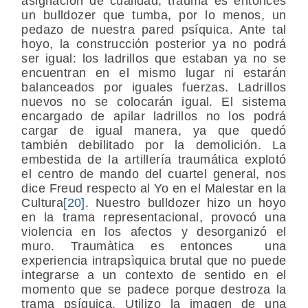
asignación de cualidad, trauma es entonces
un bulldozer que tumba, por lo menos, un
pedazo de nuestra pared psíquica. Ante tal
hoyo, la construcción posterior ya no podrá
ser igual: los ladrillos que estaban ya no se
encuentran en el mismo lugar ni estarán
balanceados por iguales fuerzas. Ladrillos
nuevos no se colocarán igual. El sistema
encargado de apilar ladrillos no los podrá
cargar de igual manera, ya que quedó
también debilitado por la demolición. La
embestida de la artillería traumática explotó
el centro de mando del cuartel general, nos
dice Freud respecto al Yo en el Malestar en la
Cultura
[20]
. Nuestro bulldozer hizo un hoyo
en la trama representacional, provocó una
violencia en los afectos y desorganizó el
muro. Traumàtica es entonces una
experiencia intrapsìquica brutal que no puede
integrarse a un contexto de sentido en el
momento que se padece porque destroza la
trama psíquica. Utilizo la imagen de una