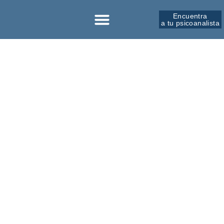
Encuentra
a tu psicoanalista
Sobre la SPM