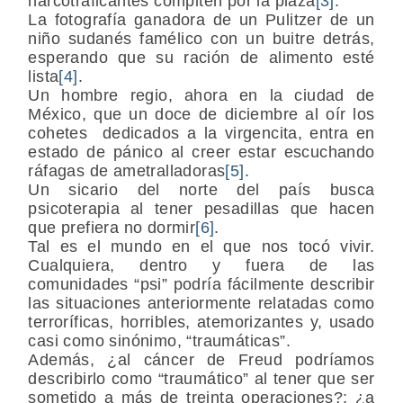
narcotraficantes compiten por la plaza
[3]
.
La fotografía ganadora de un Pulitzer de un
niño sudanés famélico con un buitre detrás,
esperando que su ración de alimento esté
lista
[4]
.
Un hombre regio, ahora en la ciudad de
México, que un doce de diciembre al oír los
cohetes dedicados a la virgencita, entra en
estado de pánico al creer estar escuchando
ráfagas de ametralladoras
[5]
.
Un sicario del norte del país busca
psicoterapia al tener pesadillas que hacen
que prefiera no dormir
[6]
.
Tal es el mundo en el que nos tocó vivir.
Cualquiera, dentro y fuera de las
comunidades “psi” podría fácilmente describir
las situaciones anteriormente relatadas como
terroríficas, horribles, atemorizantes y, usado
casi como sinónimo, “traumáticas”.
Además, ¿al cáncer de Freud podríamos
describirlo como “traumático” al tener que ser
sometido a más de treinta operaciones?; ¿a