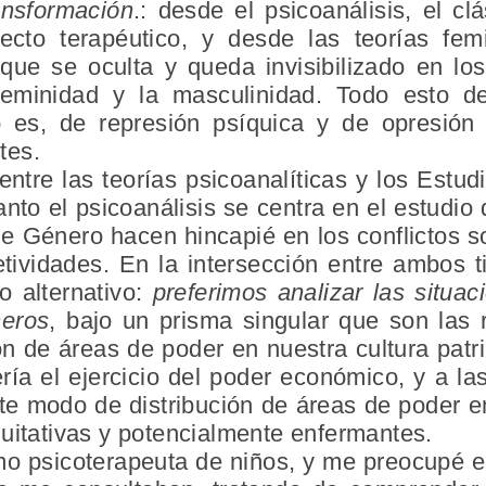
ansformación
.: desde el psicoanálisis, el cl
cto terapéutico, y desde las teorías femi
o que se oculta y queda invisibilizado en lo
 feminidad y la masculinidad. Todo esto 
o es, de represión psíquica y de opresión 
tes.
 entre las teorías psicoanalíticas y los Estu
tanto el psicoanálisis se centra en el estudio 
de Género hacen hincapié en los conflictos s
tividades. En la intersección entre ambos 
o alternativo:
preferimos analizar las situac
neros
, bajo un prisma singular que son las
ón de áreas de poder en nuestra cultura patri
ía el ejercicio del poder económico, y a las
ste modo de distribución de áreas de poder e
uitativas y potencialmente enfermantes.
o psicoterapeuta de niños, y me preocupé e