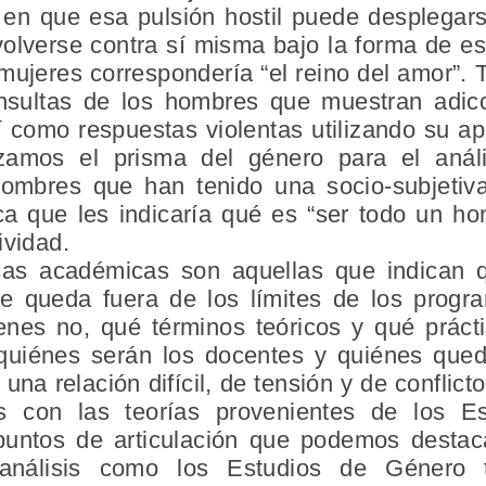
en que esa pulsión hostil puede desplegar
olverse contra sí misma bajo la forma de e
 mujeres correspondería “el reino del amor”
nsultas de los hombres que muestran adicc
í como respuestas violentas utilizando su a
ilizamos el prisma del género para el anál
ombres que han tenido una socio-subjetiv
a que les indicaría qué es “ser todo un ho
ividad.
ticas académicas son aquellas que indican
ue queda fuera de los límites de los prog
enes no, qué términos teóricos y qué práct
quiénes serán los docentes y quiénes qued
una relación difícil, de tensión y de conflicto,
cas con las teorías provenientes de los 
untos de articulación que podemos destac
oanálisis como los Estudios de Género