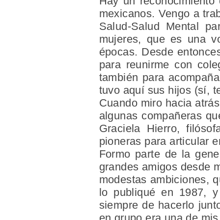
Hay un reconocimiento 
mexicanos. Vengo a trab
Salud-Salud Mental par
mujeres, que es una vo
épocas. Desde entonces,
para reunirme con cole
también para acompañar 
tuvo aquí sus hijos (sí, 
Cuando miro hacia atrás
algunas compañeras que 
Graciela Hierro, filóso
pioneras para articular e
Formo parte de la gener
grandes amigos desde mi
modestas ambiciones, que
lo publiqué en 1987, y
siempre de hacerlo junt
en grupo era una de mis