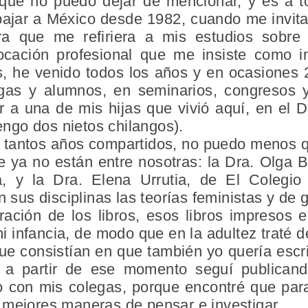
que no puedo dejar de mencionar, y es a t
ajar a México desde 1982, cuando me invit
a que me refiriera a mis estudios sobre
cación profesional que me insiste como i
 he venido todos los años y en ocasiones 
gas y alumnos, en seminarios, congresos y 
a una de mis hijas que vivió aquí, en el DF
tengo dos nietos chilangos).
 tantos años compartidos, no puedo menos q
ya no están entre nosotras: la Dra. Olga Bu
fa, y la Dra. Elena Urrutia, de El Colegi
n sus disciplinas las teorías feministas y de 
ación de los libros, esos libros impresos 
 infancia, de modo que en la adultez traté d
 consistían en que también yo quería escribi
 a partir de ese momento seguí publicando
o con mis colegas, porque encontré que para
 mejores maneras de pensar e investigar.