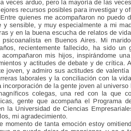
a veces arduo, pero la mayoría de las veces
jores recursos posibles para investigar y of
e. Entre quienes me acompañaron no puedo d
te y sensible, y muy especialmente a mi m
uras y en la buena escucha de relatos de v
psicoanalista en Buenos Aires. Mi marid
ños, recientemente fallecido, ha sido un
e acompañaron mis hijos, inspirándome una 
ientos y actitudes de debate y de crítica. 
e joven, y admiro sus actitudes de valentía 
reras laborales y la conciliación con la vida
a incorporación de la gente joven al universo 
agníficos colegas, una red con la que c
micas, gente que acompaña el Programa d
 en la Universidad de Ciencias Empresaria
los, mi agradecimiento.
te momento de tanta emoción estoy omitien