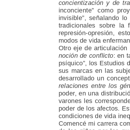
concientización y de
tr
inconciente” como proye
invisible”, señalando l
tradicionales sobre la
represión-opresión, est
modos de vida enferman
Otro eje de articulación
noción de conflicto
: en 
psíquico”, los Estudios 
sus marcas en las subje
desarrollado un concept
relaciones entre los gé
poder, en una distribuci
varones les corresponder
poder de los afectos. E
condiciones de vida ineq
Comencé mi carrera com