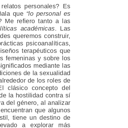
 relatos personales? Es
eñala que
“lo personal es
? Me refiero tanto a las
líticas académicas
. Las
ades queremos construir,
rácticas psicoanalíticas,
diseños terapéuticos que
as femeninas y sobre los
ignificados mediante las
iciones de la sexualidad
alrededor de los roles de
l clásico concepto del
e la hostilidad contra sí
 del género, al analizar
s encuentran que algunos
til, tiene un destino de
llevado a explorar más