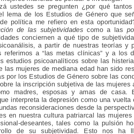
zá ustedes se pregunten ¿por qué tantos
 el lema de los Estudios de Género que s
de política me refiero en esta oportunidad
cción de las subjetividades
como a las
po
ividades conciernen a qué tipo de subjetivid
coanálisis, a partir de nuestras teorías y p
referimos a “las metas clínicas” y a los 
s estudios psicoanalíticos sobre las histeri
e las mujeres de mediana edad han sido res
as por los Estudios de Género sobre las cond
sobre la inscripción subjetiva de las mujeres 
como madres, esposas y amas de casa. E
que interpreta la depresión como una vuelta d
ndas reconsideraciones desde la perspectiva
les en nuestra cultura patriarcal las mujere
ional-deseantes, tales como la pulsión hos
rollo de su subjetividad. Esto nos ha 