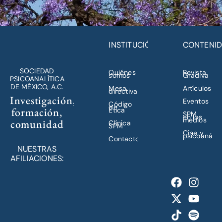
INSTITUCIÓN
CONTENI
SOCIEDAD
Quiénes
Revista
somos
Gradiva
PSICOANALÍTICA
DE MÉXICO, A.C.
Mesa
Artículos
directiva
Investigación,
Eventos
Código
de
formación,
Ética
SPM
en los
medios
comunidad
Clínica
SPM
Cine y
psicoanálisi
Contacto
NUESTRAS
AFILIACIONES: