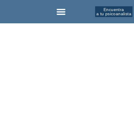
Encuentra
a tu psicoanalista
Sobre la SPM