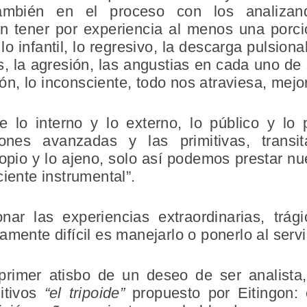
 también en el proceso con los analiza
n tener por experiencia al menos una porci
 lo infantil, lo regresivo, la descarga pulsiona
s, la agresión, las angustias en cada uno de s
ción, lo inconsciente, todo nos atraviesa, mejo
 lo interno y lo externo, lo público y lo p
iones avanzadas y las primitivas, tran
ropio y lo ajeno, solo así podemos prestar n
ciente instrumental”.
onar las experiencias extraordinarias, trá
mente difícil es manejarlo o ponerlo al servic
rimer atisbo de un deseo de ser analista
itivos
“el tripoide”
propuesto por Eitingon: 