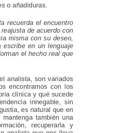
es o añadiduras.
sta recuerda el encuentro
o reajusta de acuerdo con
encia misma con su deseo,
a escribe en un lenguaje
forman el hecho real que
el analista, son variados
nos encontramos con los
oria clínica y qué sucede
endencia innegable, sin
gustia, es natural que en
se mantenga también una
ormación, recuperarla y
n analista que nos lleva