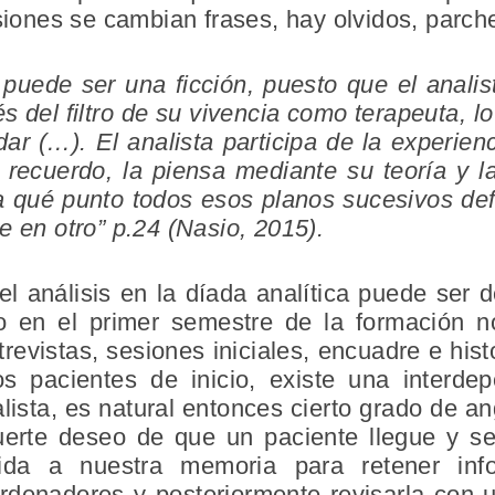
asiones se cambian frases, hay olvidos, parch
 puede ser una ficción, puesto que el anali
és del filtro de su vivencia como terapeuta, l
idar (…). El analista participa de la experi
 recuerdo, la piensa mediante su teoría y l
 qué punto todos esos planos sucesivos de
e en otro” p.24 (Nasio, 2015).
l análisis en la díada analítica puede ser d
lo en el primer semestre de la formación 
revistas, sesiones iniciales, encuadre e hist
 pacientes de inicio, existe una interdep
lista, es natural entonces cierto grado de an
 fuerte deseo de que un paciente llegue y 
gida a nuestra memoria para retener inf
rdenadores y posteriormente revisarla con u