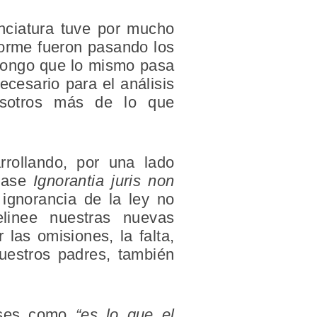
nciatura tuve por mucho
forme fueron pasando los
upongo que lo mismo pasa
cesario para el análisis
osotros más de lo que
rrollando, por una lado
frase
Ignorantia juris non
ignorancia de la ley no
linee nuestras nuevas
 las omisiones, la falta,
uestros padres, también
rases como
“es lo que el