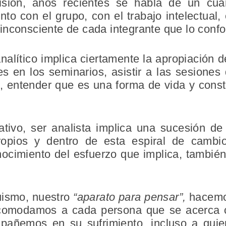
isión, años recientes se habla de un cu
ento con el grupo, con el trabajo intelectual,
inconsciente de cada integrante que lo conf
alítico implica ciertamente la apropiación de
es en los seminarios, asistir a las sesiones 
, entender que es una forma de vida y const
ivo, ser analista implica una sucesión de 
ropios y dentro de esta espiral de cambi
nocimiento del esfuerzo que implica, tambié
uismo, nuestro
“aparato para pensar”,
hacemo
omodamos a cada persona que se acerca co
mpañemos en su sufrimiento, incluso a quie