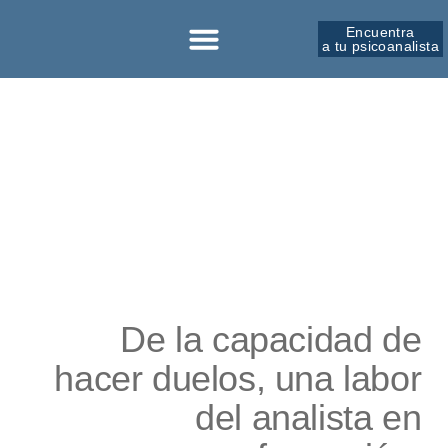
Encuentra
a tu psicoanalista
Sobre la SPM
De la capacidad de
hacer duelos, una labor
del analista en