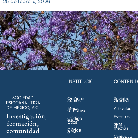
25 de febrero, 2026
INSTITUCIÓN
CONTENI
SOCIEDAD
Quiénes
Revista
somos
Gradiva
PSICOANALÍTICA
DE MÉXICO, A.C.
Mesa
Artículos
directiva
Investigación,
Eventos
Código
de
formación,
Ética
SPM
en los
medios
comunidad
Clínica
SPM
Cine y