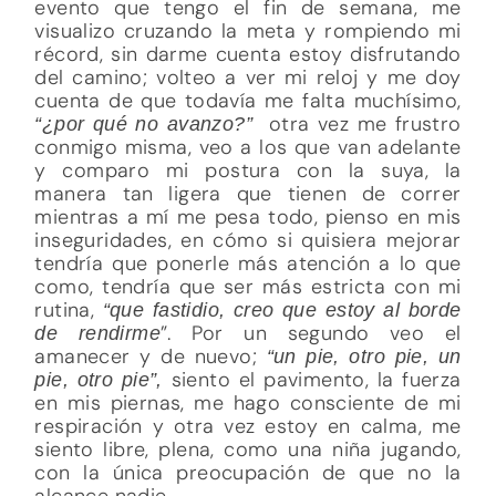
evento que tengo el fin de semana, me
visualizo cruzando la meta y rompiendo mi
récord, sin darme cuenta estoy disfrutando
del camino; volteo a ver mi reloj y me doy
cuenta de que todavía me falta muchísimo,
otra vez me frustro
“¿por qué no avanzo?”
conmigo misma, veo a los que van adelante
y comparo mi postura con la suya, la
manera tan ligera que tienen de correr
mientras a mí me pesa todo, pienso en mis
inseguridades, en cómo si quisiera mejorar
tendría que ponerle más atención a lo que
como, tendría que ser más estricta con mi
rutina,
“que fastidio, creo que estoy al borde
”. Por un segundo veo el
de rendirme
amanecer y de nuevo;
“un pie, otro pie, un
siento el pavimento, la fuerza
pie, otro pie”,
en mis piernas, me hago consciente de mi
respiración y otra vez estoy en calma, me
siento libre, plena, como una niña jugando,
con la única preocupación de que no la
alcance nadie.