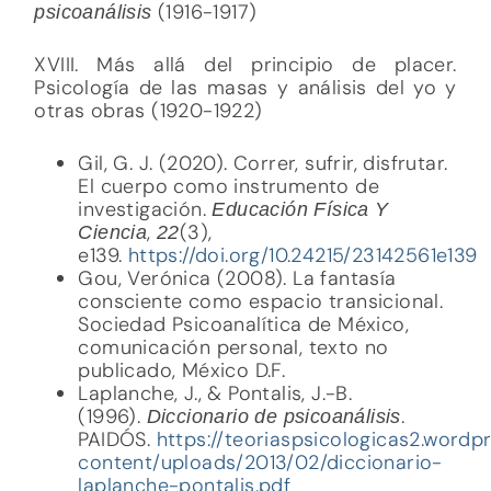
(1916-1917)
psicoanálisis
XVIII. Más allá del principio de placer.
Psicología de las masas y análisis del yo y
otras obras (1920-1922)
Gil, G. J. (2020). Correr, sufrir, disfrutar.
El cuerpo como instrumento de
investigación.
Educación Física Y
,
(3),
Ciencia
22
e139.
https://doi.org/10.24215/23142561e139
Gou, Verónica (2008). La fantasía
consciente como espacio transicional.
Sociedad Psicoanalítica de México,
comunicación personal, texto no
publicado, México D.F.
Laplanche, J., & Pontalis, J.-B.
(1996).
.
Diccionario de psicoanálisis
PAIDÓS.
https://teoriaspsicologicas2.word
content/uploads/2013/02/diccionario-
laplanche-pontalis.pdf