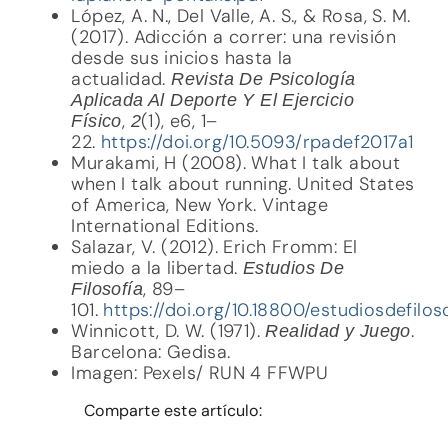
López, A. N., Del Valle, A. S., & Rosa, S. M.
(2017). Adicción a correr: una revisión
desde sus inicios hasta la
actualidad.
Revista De Psicología
Aplicada Al Deporte Y El Ejercicio
,
(1), e6, 1–
Físico
2
22.
https://doi.org/10.5093/rpadef2017a1
Murakami, H (2008). What I talk about
when I talk about running. United States
of America, New York. Vintage
International Editions.
Salazar, V. (2012). Erich Fromm: El
miedo a la libertad.
Estudios De
, 89–
Filosofía
101.
https://doi.org/10.18800/estudiosdefilos
Winnicott, D. W. (1971).
.
Realidad y Juego
Barcelona: Gedisa.
Imagen: Pexels/ RUN 4 FFWPU
Comparte este artículo: