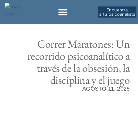
Encuentra
a tu psicoanalista
Sobre la SPM
Correr Maratones: Un
recorrido psicoanalítico a
través de la obsesión, la
disciplina y el juego
AGOSTO 11, 2025