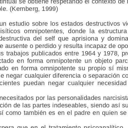
nstintual se obtiene respetando el contexto de
le. (Kernberg, 1999)
n estudio sobre los estados destructivos vio
isíticos omnipotentes, donde la estructura
estructiva del self que aprisiona y domina 
e ausente o perdido y resulta incapaz de op
s trabajos publicados entre 1964 y 1978, p
ectado en forma omnipotente un objeto parcia
ado en forma omnipotente su propio sí mism
 de negar cualquier diferencia o separación 
acientes puedan negar cualquier necesida
necesitados por las personalidades narcisist
cción de las partes indeseables, siendo así su
 así como también es en el padre en quien s
era que en el tratamiento psicoanalítico, e