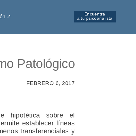
Encuentra
ón ↗︎
a tu psicoanalista
smo Patológico
FEBRERO 6, 2017
e hipotética sobre el
ermite establecer líneas
ómenos transferenciales y