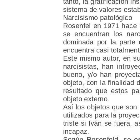
tanto, la gratificación i
sistema de valores estab
Narcisismo patológico
Rosenfel en 1971 hace u
se encuentran los narc
dominada por la parte d
encuentra casi totalment
Este mismo autor, en su
narcisistas, han introy
bueno, y/o han proyect
objeto, con la finalidad
resultado que estos p
objeto externo.
Así los objetos que son 
utilizados para la proye
triste si Iván se fuera,
incapaz.
Según Rosenfeld, se esp