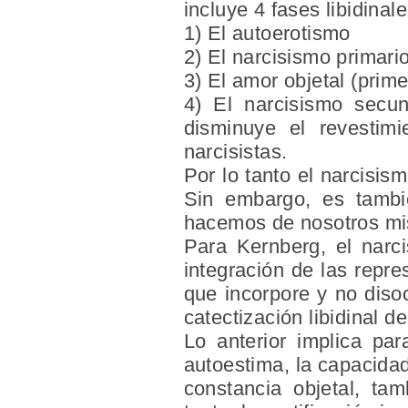
incluye 4 fases libidinale
1) El autoerotismo
2) El narcisismo primari
3) El amor objetal (prim
4) El narcisismo secu
disminuye el revestimi
narcisistas.
Por lo tanto el narcisi
Sin embargo, es tambi
hacemos de nosotros m
Para Kernberg, el narci
integración de las repr
que incorpore y no diso
catectización libidinal 
Lo anterior implica pa
autoestima, la capacidad
constancia objetal, ta