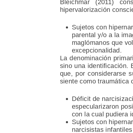
Bleichmar (2011) con
hipervalorización consci
Sujetos con hipernar
parental y/o a la ima
maglómanos que volc
excepcionalidad.
La denominación primari
sino una identificación.
que, por considerarse s
siente como traumática 
Déficit de narcisiz
especularizaron pos
con la cual pudiera 
Sujetos con hiperna
narcisistas infantil