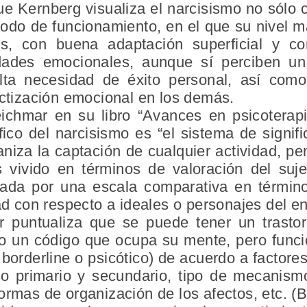
ue Kernberg visualiza el narcisismo no sólo
do de funcionamiento, en el que su nivel má
os, con buena adaptación superficial y c
ades emocionales, aunque sí perciben un
alta necesidad de éxito personal, así co
ectización emocional en los demás.
ichmar en su libro “Avances en psicoterapia
ico del narcisismo es “el sistema de signif
niza la captación de cualquier actividad, p
s vivido en términos de valoración del su
ada por una escala comparativa en término
dad con respecto a ideales o personajes del en
 puntualiza que se puede tener un trastor
 un código que ocupa su mente, pero funcio
 borderline o psicótico) de acuerdo a factore
o primario y secundario, tipo de mecanism
ormas de organización de los afectos, etc. (