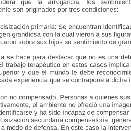
sidera que la arrogancia, los sentimie
ente son originados por tres condiciones:
cisización primaria: Se encuentran identific
gen grandiosa con la cual vieron a sus figura
aron sobre sus hijos su sentimiento de gran
a se hace para destacar que no es una def
 El trabajo terapéutico en estos casos implica
uperior y que el mundo le debe reconocimi
cada experiencia que se contrapone a dicha
ación no compensado: Personas a quienes sus
itivamente, el ambiente no ofreció una image
identificarse y ha sido incapaz de compensar e
rcisización secundaria compensatoria: gener
es a modo de defensa. En este caso la interve