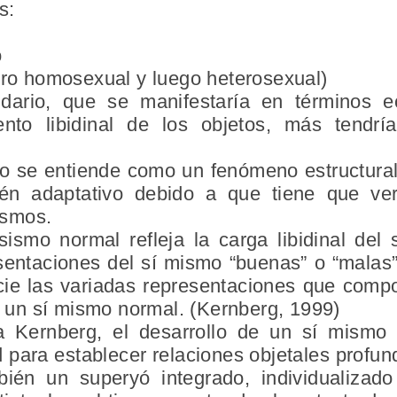
s:
o
ero homosexual y luego heterosexual)
ndario, que se manifestaría en términos 
ento libidinal de los objetos, más tendr
smo se entiende como un fenómeno estructura
én adaptativo debido a que tiene que ver
ismos.
sismo normal refleja la carga libidinal del
esentaciones del sí mismo “buenas” o “malas”
cie las variadas representaciones que comp
de un sí mismo normal. (Kernberg, 1999)
ra Kernberg, el desarrollo de un sí mismo 
 para establecer relaciones objetales profu
mbién un superyó integrado, individualizad