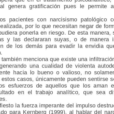
ual genera gratificación pues le permite a
los pacientes con narcisismo patológico
ealizada, por lo que necesitan negar de for
udiera ponerla en riesgo. De esta manera,
nas y las declararan suyas, o de manera 
en de los demás para evadir la envidia que
.
 también menciona que existe una infiltración
generando una cualidad de violenta autode
iente hacia lo bueno o valioso, no solamen
 estos casos, únicamente pueden sentirse se
os esfuerzos de aquellos que los aman e
ltado en el trabajo analítico, que sea dif
es.
esto la fuerza imperante del impulso destru
ado para Kernberg (1999), al hablar del nar