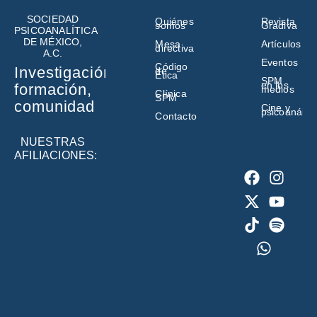
SOCIEDAD
Quiénes
Revista
somos
Gradiva
PSICOANALÍTICA
DE MÉXICO,
Mesa
Artículos
directiva
A.C.
Eventos
Código
Investigación,
de
Ética
SPM
en los
formación,
medios
Clínica
SPM
comunidad
Cine y
psicoanálisi
Contacto
NUESTRAS
AFILIACIONES: