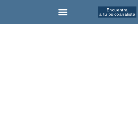
Encuentra
a tu psicoanalista
Sobre la SPM