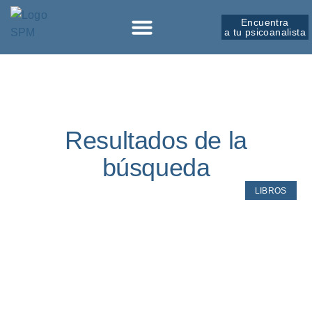
Encuentra
a tu psicoanalista
Sobre la SPM
Resultados de la
búsqueda
LIBROS