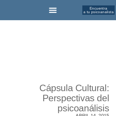
Encuentra
a tu psicoanalista
Sobre la SPM
Cápsula Cultural:
Perspectivas del
psicoanálisis
ABRIL 14, 2015