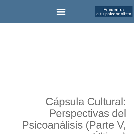
Encuentra
a tu psicoanalista
Sobre la SPM
Cápsula Cultural:
Perspectivas del
Psicoanálisis (Parte V,