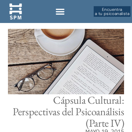
Encuentra
a tu psicoanalista
Sobre la SPM
Cápsula Cultural:
Perspectivas del Psicoanálisis
(Parte IV)
MAYO 19, 2015