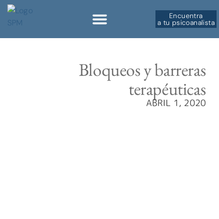
Encuentra
a tu psicoanalista
Sobre la SPM
Bloqueos y barreras
terapéuticas
ABRIL 1, 2020