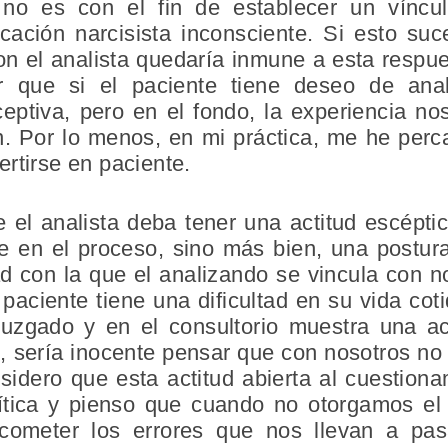
no es con el fin de establecer un víncul
cación narcisista inconsciente. Si esto suc
on el analista quedaría inmune a esta respue
r que si el paciente tiene deseo de anal
eceptiva, pero en el fondo, la experiencia n
 Por lo menos, en mi práctica, me he perc
rtirse en paciente.
 el analista deba tener una actitud escéptic
se en el proceso, sino más bien, una postura
ad con la que el analizando se vincula con no
paciente tiene una dificultad en su vida cot
juzgado y en el consultorio muestra una ac
s, sería inocente pensar que con nosotros n
idero que esta actitud abierta al cuestiona
ítica y pienso que cuando no otorgamos el
meter los errores que nos llevan a pasa