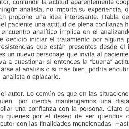
tor, confundir la actitud aparentemente coo
 ningún analista, no importa su experiencia, 
ich propone una idea interesante. Habla d
n el paciente una actitud de plena confianza h
l encuentro analítico implica en el analizan
e decidió iniciar el tratamiento por alguna 
esistencias que están presentes desde el in
a es un nuevo personaje que invita al pacient
va a cuestionar si entonces la “buena” actit
rse al análisis o si más bien, podría encubr
 analista o aplacarlo.
el autor. Lo común es que en las situacio
guien, por inercia mantengamos una dist
ollar una confianza con la persona. Claro 
en quienes por el deseo de ser queridos
cutor con las finalidades mencionadas. Hast