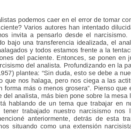
istas podemos caer en el error de tomar co
aciente? Varios autores han intentado dilucid
os invita a pensarlo desde el narcisismo.
o bajo una transferencia idealizada, el ana
halagados y todos estamos frente a la tenta
ones del paciente. Entonces, se ponen en j
rcisismo del analista. Profundizando en la 
1957) plantea: “Sin duda, esto se debe a nue
o que nos halaga, pero nos ciega a las act
 forma más o menos grosera”. Pienso que e
te del analista, más bien pone sobre la mesa l
tá hablando de un tema que trabajar en nue
 tener trabajado nuestro narcisismo nos 
ncioné anteriormente, detrás de esta tran
nos situando como una extensión narcisist