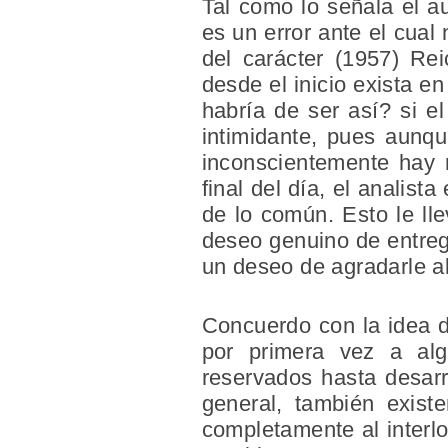
Tal como lo señala el au
es un error ante el cual
del carácter (1957) Re
desde el inicio exista e
habría de ser así? si e
intimidante, pues aunqu
inconscientemente hay r
final del día, el analist
de lo común. Esto le lle
deseo genuino de entrega
un deseo de agradarle al
Concuerdo con la idea d
por primera vez a al
reservados hasta desarr
general, también exist
completamente al interlo